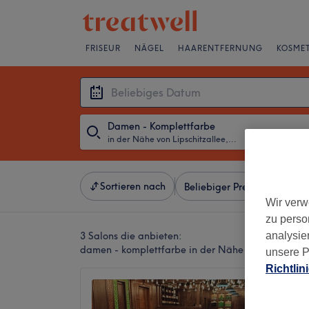
FRISEUR
NÄGEL
HAARENTFERNUNG
KOSMET
Damen - Komplettfarbe
in der Nähe von Lipschitzallee, Berlin
・
Beliebiges D
Sortieren nach
Beliebiger Preis
Besonde
Wir verw
zu perso
3 Salons die anbieten:
analysie
damen - komplettfarbe in der Nähe von Lipschitzal
unsere P
Richtlin
Mirash 
Passag