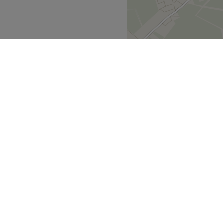
ichen Verkehrsmitteln
Zurück zur Salonansicht
mland
Berlin
>
>
ecke
Geschäftspartner
ment Guide
Partner werden
Blog
Treatwell Connect Help Center