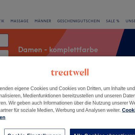
IK
MASSAGE
MÄNNER
GESCHENKGUTSCHEIN
SALE %
UNS
Damen - komplettfarbe
atum
rheiten
Marken
Salons
Expressangebote
Bewertung
enden eigene Cookies und Cookies von Dritten, um Inhalte un
nalisieren, Medienfunktionen bereitzustellen und unseren Date
ren. Wir geben auch Informationen über die Nutzung unserer W
lee, Berlin
artner für soziale Medien, Werbung und Analysen weiter.
Cooki
ien
+
Friseur Gropius-
en
−