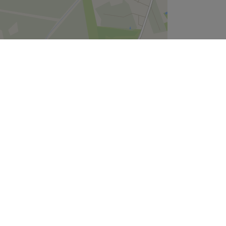
Leaflet
| ©
OpenStreetMap
contributors
Unternehmen
Über uns
Jobs