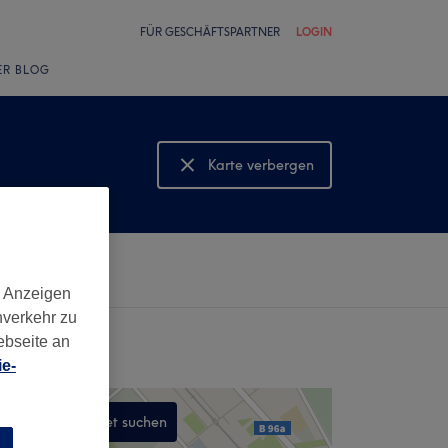
FÜR GESCHÄFTSPARTNER
LOGIN
ER BLOG
Karte verbergen
Karte anzeigen
d Anzeigen
nverkehr zu
ebseite an
e-
In diesem Gebiet suchen