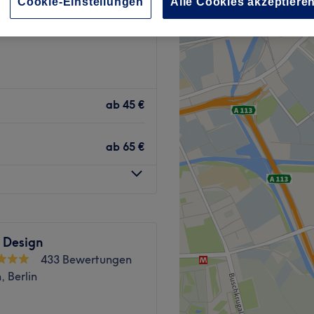
Cookie-Einstellungen
Alle Cookies akzeptiere
742 Bewertungen
Passagen, Berlin
ab
45 €
ab
65 €
 Design
433 Bewertungen
, Berlin