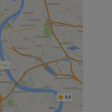
-,-
5,0