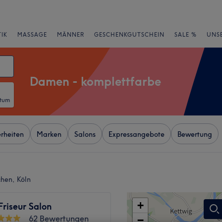
IK
MASSAGE
MÄNNER
GESCHENKGUTSCHEIN
SALE %
UNS
Damen - komplettfarbe
atum
rheiten
Marken
Salons
Expressangebote
Bewertung
hen, Köln
+
riseur Salon
62 Bewertungen
−