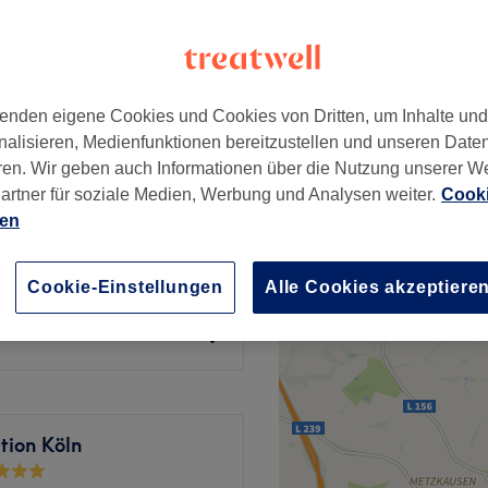
rchen, Köln
 Minute
enden eigene Cookies und Cookies von Dritten, um Inhalte un
nalisieren, Medienfunktionen bereitzustellen und unseren Date
ab
66,50 €
ren. Wir geben auch Informationen über die Nutzung unserer W
Spare bis zu 5%
artner für soziale Medien, Werbung und Analysen weiter.
Cooki
ien
ab
100 €
Cookie-Einstellungen
Alle Cookies akzeptiere
ab
85 €
tion Köln