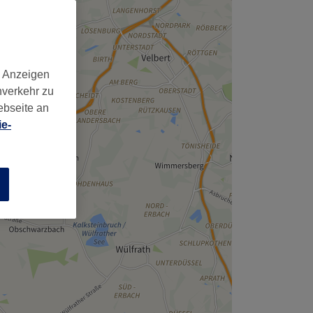
,
d Anzeigen
nverkehr zu
ebseite an
e-
n