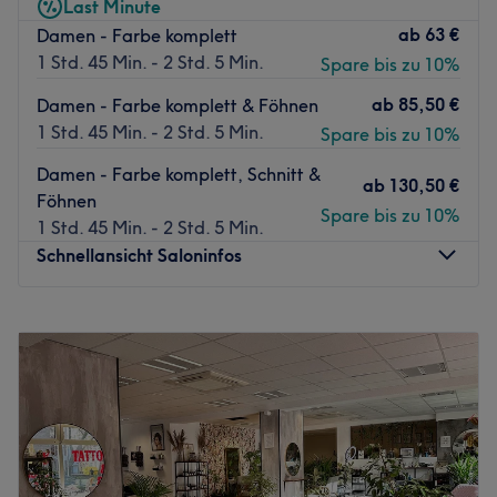
Last Minute
Haarpflege.
Das Team:
ab
63 €
Damen - Farbe komplett
Extras: Kostenlose Parkplätze, Haustiere erlaubt,
Friseurmeisterin Dilara empfängt dich mit einem Lächeln
1 Std. 45 Min. - 2 Std. 5 Min.
Spare bis zu 10%
kinderfreundlich, nur Damen, klimatisiert, barrierefrei,
und legt alles daran, dir ein unvergessliches und
kostenloses WLAN, kostenlose Getränke.
ab
85,50 €
Damen - Farbe komplett & Föhnen
entspannendes Beautyerlebnis zu ermöglichen. Neben
Zurück zur Salonansicht
1 Std. 45 Min. - 2 Std. 5 Min.
Spare bis zu 10%
Deutsch spricht sie außerdem Englisch, Türkisch und
Arabisch.
Damen - Farbe komplett, Schnitt &
ab
130,50 €
Föhnen
Was uns an dem Salon gefällt:
Spare bis zu 10%
1 Std. 45 Min. - 2 Std. 5 Min.
Atmosphäre: Einladend, zum Wohlfühlen, stilvoll.
Schnellansicht Saloninfos
Expertise: Haarschnitt, Styling und Coloration.
Produkte und Produktmarken: INOA (L’Oréal).
Extras: Kostenlose Getränke und kostenloses WLAN.
Montag
Geschlossen
Zurück zur Salonansicht
Dienstag
10:00
–
18:30
Mittwoch
10:00
–
18:00
Donnerstag
10:00
–
18:30
Freitag
10:00
–
18:00
Samstag
10:00
–
16:00
Sonntag
Geschlossen