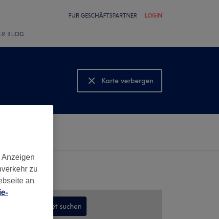
FÜR GESCHÄFTSPARTNER
LOGIN
ER BLOG
Karte verbergen
Karte anzeigen
d Anzeigen
nverkehr zu
ebseite an
e-
In diesem Gebiet suchen