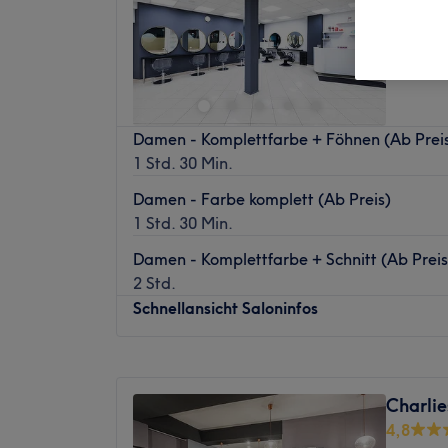
Hanau
Damen - Komplettfarbe + Föhnen (Ab Prei
1 Std. 30 Min.
Damen - Farbe komplett (Ab Preis)
1 Std. 30 Min.
Damen - Komplettfarbe + Schnitt (Ab Preis
2 Std.
Schnellansicht Saloninfos
Montag
Geschlossen
Dienstag
09:00
–
18:00
Charlie
Mittwoch
09:00
–
18:00
4,8
Donnerstag
09:00
–
18:00