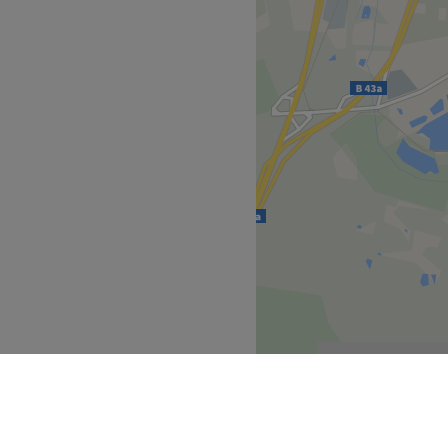
 so leicht, wie man denkt –
der Hanauer Schönbornstraße
seit über 90 Jahren mit
e geweckt? Dann komm
en online oder per App mit
sunde Haare sind keine
arstudio Jung. Aysun, die
ngt neuen Wind in den
 die dich und deine
 Die zwei kennen alle
etzen. So wirst du dich
freuen.
Zurück zur Salonansicht