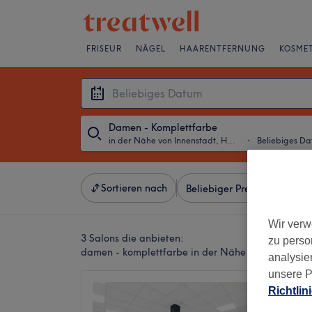
FRISEUR
NÄGEL
HAARENTFERNUNG
KOSMET
Damen - Komplettfarbe
in der Nähe von Innenstadt, Hanau
・
Beliebiges D
Sortieren nach
Beliebiger Preis
Marken
Wir verw
3 Salons die anbieten:
zu perso
damen - komplettfarbe in der Nähe von Innensta
analysie
unsere P
Selvin'
Richtlin
4,8