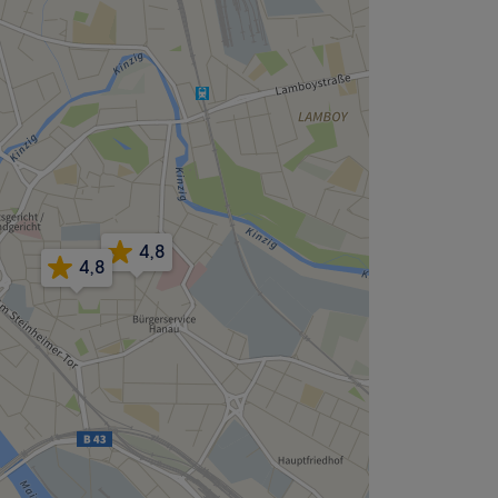
4,8
4,8