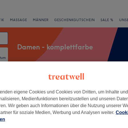
IK
MASSAGE
MÄNNER
GESCHENKGUTSCHEIN
SALE %
UNS
Damen - komplettfarbe
atum
Salons
Expressangebote
Bewertung
enden eigene Cookies und Cookies von Dritten, um Inhalte un
nalisieren, Medienfunktionen bereitzustellen und unseren Date
dt, Hanau
ren. Wir geben auch Informationen über die Nutzung unserer W
artner für soziale Medien, Werbung und Analysen weiter.
Cooki
+
s Hair & Beauty Salon
ien
330 Bewertungen
−