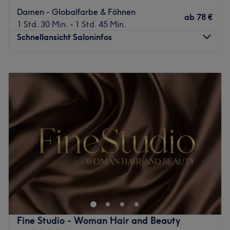
Kunde herzlich willkommen.
Damen - Globalfarbe & Föhnen
ab
78 €
Zurück zur Salonansicht
1 Std. 30 Min. - 1 Std. 45 Min.
Schnellansicht Saloninfos
Montag
09:00
–
15:00
Dienstag
09:00
–
18:00
Mittwoch
09:00
–
18:00
Donnerstag
09:00
–
19:00
Freitag
09:00
–
18:00
Samstag
09:00
–
14:00
Sonntag
Geschlossen
Brauchst du mal wieder ein bisschen Schwung in deinen
Haaren? Der Friseursalon Salon Stufenschnitt, direkt in
Wandsbek hat für Hamburger alles, was es für ein
frisches "Wie-vom-Friseur-Gefühl" braucht. Einfach online
den gewünschten Termin heraussuchen und bequem mit
Fine Studio - Woman Hair and Beauty
Treatwell buchen.