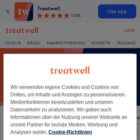
Treatwell
Use app
130K
LOGIN
FRISEUR
NÄGEL
HAARENTFERNUNG
KOSMETIK
MASSAGE
Wir verwenden eigene Cookies und Cookies von
Dritten, um Inhalte und Anzeigen zu personalisieren,
Medienfunktionen bereitzustellen und unseren
Datenverkehr zu analysieren. Wir geben auch
Sortieren nach
Informationen über die Nutzung unserer Webseite an
Besonderheiten
Salons
Expressange
unsere Partner für soziale Medien, Werbung und
Analysen weiter.
Cookie-Richtlinien
Ein Salon, der anbietet:
damen - komplettfarbe in Fulda, Hessen