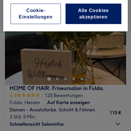
Cookie-
Alle Cookies
Einstellungen
akzeptieren
HOME OF HAIR. Friseursalon in Fulda.
4,8
125 Bewertungen
Fulda, Hessen
Auf Karte anzeigen
Damen - Ansatzfarbe, Schnitt & Föhnen
115 €
2 Std. 5 Min.
Schnellansicht Saloninfos