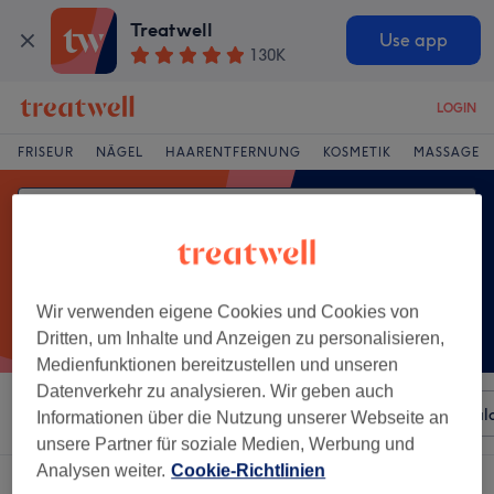
Treatwell
Use app
130K
LOGIN
FRISEUR
NÄGEL
HAARENTFERNUNG
KOSMETIK
MASSAGE
Wir verwenden eigene Cookies und Cookies von
Dritten, um Inhalte und Anzeigen zu personalisieren,
Medienfunktionen bereitzustellen und unseren
Datenverkehr zu analysieren. Wir geben auch
Sortieren nach
Beliebiger Preis
Besonderheiten
Sal
Informationen über die Nutzung unserer Webseite an
unsere Partner für soziale Medien, Werbung und
Analysen weiter.
Cookie-Richtlinien
Ein Salon, der anbietet:
damen - komplettfarbe in Bielefeld