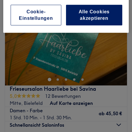
Cookie-
Alle Cookies
Einstellungen
akzeptieren
Frieseursalon Haarliebe bei Savina
5,0
12 Bewertungen
Mitte, Bielefeld
Auf Karte anzeigen
Damen - Farbe
ab
45,50 €
1 Std. 10 Min. - 1 Std. 30 Min.
Schnellansicht Saloninfos