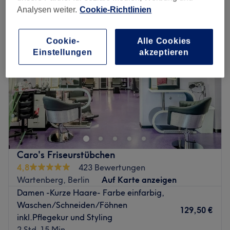
Analysen weiter.
Cookie-Richtlinien
Cookie-
Alle Cookies
Einstellungen
akzeptieren
Caro's Friseurstübchen
4,8
423 Bewertungen
Wartenberg, Berlin
Auf Karte anzeigen
Damen -Kurze Haare- Farbe einfarbig,
Waschen/Schneiden/Föhnen
129,50 €
inkl.Pflegekur und Styling
2 Std. 15 Min.