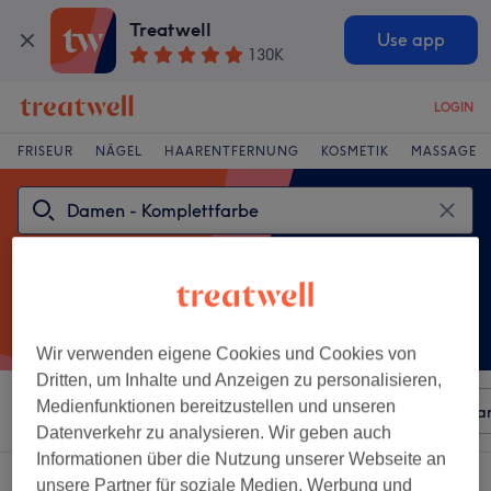
Treatwell
Use app
130K
LOGIN
FRISEUR
NÄGEL
HAARENTFERNUNG
KOSMETIK
MASSAGE
Wir verwenden eigene Cookies und Cookies von
Dritten, um Inhalte und Anzeigen zu personalisieren,
Medienfunktionen bereitzustellen und unseren
Sortieren nach
Beliebiger Preis
Besonderheiten
Mar
Datenverkehr zu analysieren. Wir geben auch
Informationen über die Nutzung unserer Webseite an
Ein Salon, der anbietet:
damen - komplettfarbe in Wartenberg, Berlin
unsere Partner für soziale Medien, Werbung und