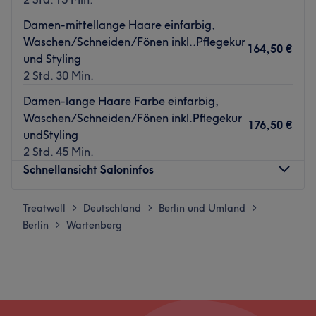
Damen-mittellange Haare einfarbig,
Waschen/Schneiden/Fönen inkl..Pflegekur
164,50 €
und Styling
2 Std. 30 Min.
Damen-lange Haare Farbe einfarbig,
Waschen/Schneiden/Fönen inkl.Pflegekur
176,50 €
undStyling
2 Std. 45 Min.
Schnellansicht Saloninfos
Treatwell
Montag
Deutschland
Berlin und Umland
Geschlossen
>
>
>
Berlin
Dienstag
Wartenberg
08:00
–
21:00
>
Mittwoch
08:00
–
21:00
Donnerstag
08:00
–
21:00
Freitag
08:00
–
21:00
Samstag
08:00
–
14:30
Sonntag
Geschlossen