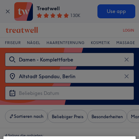
Treatwell
Use app
130K
LOGIN
FRISEUR
NÄGEL
HAARENTFERNUNG
KOSMETIK
MASSAGE
Sortieren nach
Beliebiger Preis
Besonderheiten
Mar
4 Salons die anbieten: