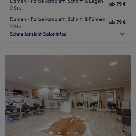
Damen - Farbe komplett, Schnitt & Legen
ab
79 €
2 Std.
Damen - Farbe komplett, Schnitt & Föhnen
ab
79 €
2 Std.
Schnellansicht Saloninfos
Montag
10:00
–
20:00
Dienstag
10:00
–
20:00
Mittwoch
10:00
–
20:00
Donnerstag
10:00
–
20:00
Freitag
10:00
–
20:00
Samstag
10:00
–
20:00
Sonntag
Geschlossen
Du möchtest dir deinen Traum von super gepflegten und
gesund aussehenden Haaren erfüllen lassen oder hast
einfach mal wieder Lust auf eine frische Farbe oder gar
einen komplett neuen Look? Dann bist du bei Mirash