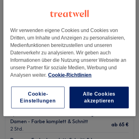
damen - komplettfarbe in der Nähe von Altstadt Spandau, Berlin
Wir verwenden eigene Cookies und Cookies von
Dritten, um Inhalte und Anzeigen zu personalisieren,
Medienfunktionen bereitzustellen und unseren
Datenverkehr zu analysieren. Wir geben auch
Informationen über die Nutzung unserer Webseite an
unsere Partner für soziale Medien, Werbung und
Analysen weiter.
Cookie-Richtlinien
Cookie-
Alle Cookies
Mirash Friseur Spandau Arcaden
Einstellungen
akzeptieren
4,5
195 Bewertungen
Spandau, Berlin
Auf Karte anzeigen
Damen - Farbe komplett & Schnitt
ab
65 €
2 Std.