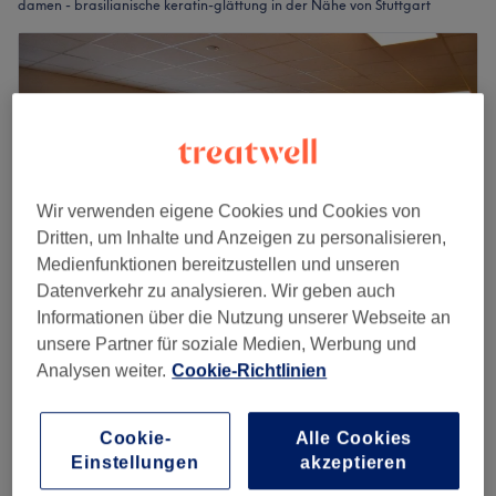
damen - brasilianische keratin-glättung in der Nähe von Stuttgart
Wir verwenden eigene Cookies und Cookies von
Dritten, um Inhalte und Anzeigen zu personalisieren,
Medienfunktionen bereitzustellen und unseren
Datenverkehr zu analysieren. Wir geben auch
Informationen über die Nutzung unserer Webseite an
unsere Partner für soziale Medien, Werbung und
diefrisöre stuttgart-west Balayage Blond
Analysen weiter.
Cookie-Richtlinien
KeratinTreatmen Haarbotox
5,0
29 Bewertungen
zu weiteren Stadtteilen, Stuttgart
Cookie-
Alle Cookies
Auf Karte anzeigen
Einstellungen
akzeptieren
Damen - Haarschnitt-Keratinbehandlung bis