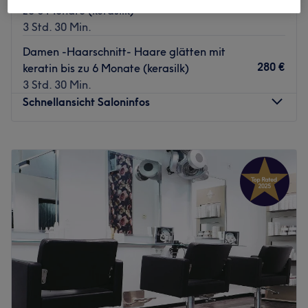
280 €
zu 6 Monate (kerasilk)
3 Std. 30 Min.
Damen -Haarschnitt- Haare glätten mit
280 €
keratin bis zu 6 Monate (kerasilk)
3 Std. 30 Min.
Schnellansicht Saloninfos
Montag
Geschlossen
Dienstag
09:00
–
18:00
Mittwoch
09:00
–
18:00
Donnerstag
09:00
–
15:00
Freitag
09:00
–
19:00
Samstag
08:00
–
14:00
Sonntag
Geschlossen
Im Sommer 2004 eröffnete der Salon „diefrisöre“ im
Stuttgarter Westen und bietet einen Raum für
Entspannung und Wohlbefinden. In dieser ruhigen