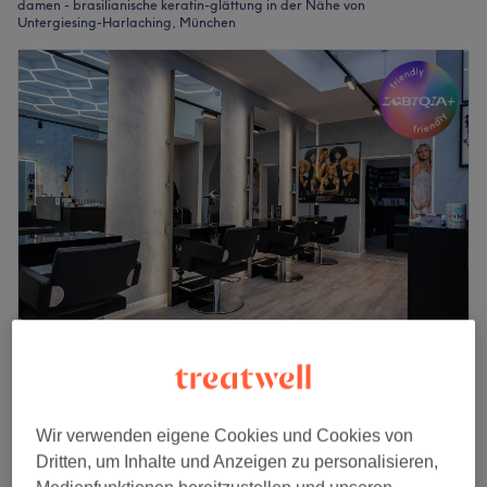
damen - brasilianische keratin-glättung in der Nähe von
Untergiesing-Harlaching, München
Headmasters&Beauty
4,9
1295 Bewertungen
Glockenbachviertel, München
Wir verwenden eigene Cookies und Cookies von
Auf Karte anzeigen
Dritten, um Inhalte und Anzeigen zu personalisieren,
Haar Lamination mit CHI / während