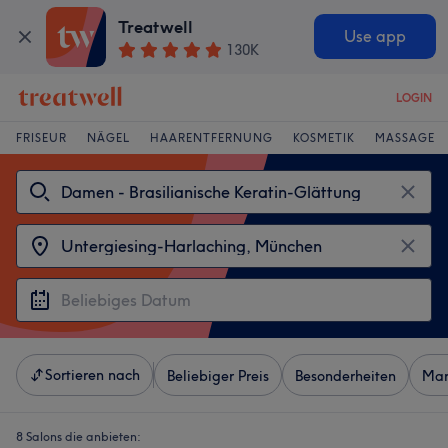
Treatwell
Use app
130K
LOGIN
FRISEUR
NÄGEL
HAARENTFERNUNG
KOSMETIK
MASSAGE
Sortieren nach
Beliebiger Preis
Besonderheiten
Mar
8 Salons die anbieten: