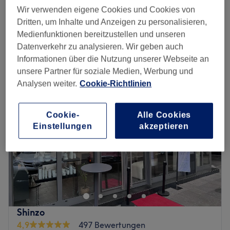
Haarglättung
Spare bis zu 15%
Wir verwenden eigene Cookies und Cookies von
2 Std. 10 Min. - 3 Std.
Dritten, um Inhalte und Anzeigen zu personalisieren,
Schnellansicht Saloninfos
Medienfunktionen bereitzustellen und unseren
Datenverkehr zu analysieren. Wir geben auch
Montag
Geschlossen
Informationen über die Nutzung unserer Webseite an
Dienstag
10:00
–
19:00
unsere Partner für soziale Medien, Werbung und
Mittwoch
10:00
–
19:00
Analysen weiter.
Cookie-Richtlinien
Donnerstag
10:00
–
19:00
Freitag
10:00
–
19:00
Cookie-
Alle Cookies
Samstag
09:00
–
15:00
Einstellungen
akzeptieren
Sonntag
Geschlossen
Egal ob langes oder kurzes, glattes oder lockiges Haar -
Bei Sister und Co. Haarmanufaktur in Köln in der
Neustadt-Süd bekommst du die Frisur und den Style, der
zu dir passt. Lass dich ausführlich beraten und freu dich
auf einen neuen Look in entspannter Atmosphäre.
Shinzo
Nächste öffentliche Verkehrsmittel:
4,9
497 Bewertungen