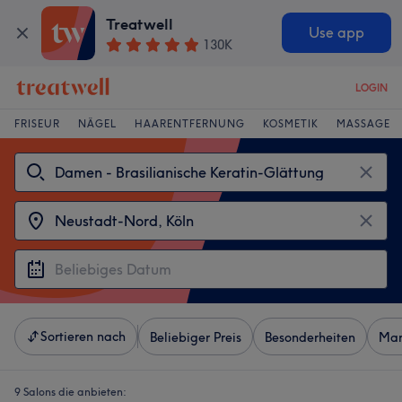
Treatwell
Use app
130K
LOGIN
FRISEUR
NÄGEL
HAARENTFERNUNG
KOSMETIK
MASSAGE
Sortieren nach
Beliebiger Preis
Besonderheiten
Mar
9 Salons die anbieten: