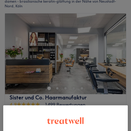
damen - brasilianische keratin-glättung in der Nähe von Neustadt-
Nord, Köln
Sister und Co. Haarmanufaktur
4,9
1499 Bewertungen
Neustadt-Süd, Köln
Auf Karte anzeigen
Last Minute und Nebenzeiten
Damen - Dauerhafte
ab
153 €