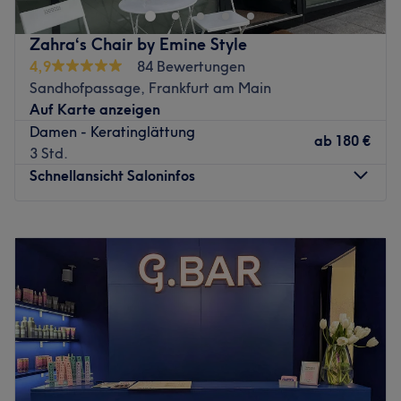
Das Team:
Zahra‘s Chair by Emine Style
Was uns an dem Salon gefällt:
4,9
84 Bewertungen
Atmosphäre: Herzlich, einladend, zum Wohlfühlen.
Sandhofpassage, Frankfurt am Main
Expertise: Gesichtsbehandlungen, Mani- und Pediküre,
Auf Karte anzeigen
Augenbrauen- und Wimpernbehandlungen, Styling.
Damen - Keratinglättung
ab
180 €
Extras: Kostenfreie Getränke und WLAN, keine Haustiere
3 Std.
erlaubt.
Schnellansicht Saloninfos
Zurück zur Salonansicht
Montag
Geschlossen
Dienstag
13:00
–
20:00
Mittwoch
Geschlossen
Donnerstag
10:00
–
17:00
Freitag
10:00
–
18:00
Samstag
09:00
–
15:00
Sonntag
Geschlossen
Wer Wert auf typgerechte Beratung, präzises Handwerk