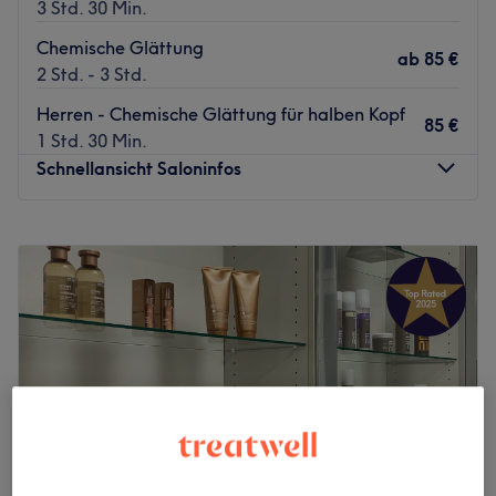
3 Std. 30 Min.
Chemische Glättung
ab
85 €
2 Std. - 3 Std.
Herren - Chemische Glättung für halben Kopf
85 €
1 Std. 30 Min.
Schnellansicht Saloninfos
Montag
10:00
–
18:00
Dienstag
10:00
–
18:00
Mittwoch
Geschlossen
Donnerstag
Geschlossen
Freitag
10:00
–
18:00
Samstag
10:00
–
18:00
Sonntag
Geschlossen
Eugen & Alena 1. Etage
### Willkommen bei Eugen & Alena!