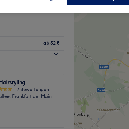
 Frankfurt am Main
ab
52 €
Hairstyling
7 Bewertungen
allee, Frankfurt am Main
urt Höchst steht für