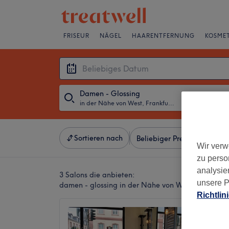
FRISEUR
NÄGEL
HAARENTFERNUNG
KOSMET
Damen - Glossing
in der Nähe von West, Frankfurt am Main
・
Beliebiges D
Sortieren nach
Beliebiger Preis
Besonde
Wir verw
zu perso
analysie
3 Salons die anbieten:
unsere P
damen - glossing in der Nähe von West, Frankfur
Richtlin
Mims - 
4,9