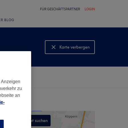
FÜR GESCHÄFTSPARTNER
LOGIN
ER BLOG
Karte verbergen
Karte anzeigen
d Anzeigen
nverkehr zu
ebseite an
e-
In diesem Gebiet suchen
n