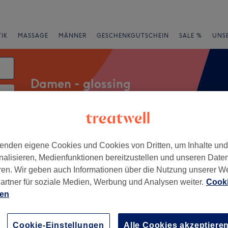
IK
MASSAGE
MÄNNER
GESCHENKGUTSCHEIN
SALE %
UNS
Damen - glossing
atum
rheiten
Marken
Salons
Expressangebote
Bewertung
enden eigene Cookies und Cookies von Dritten, um Inhalte un
nalisieren, Medienfunktionen bereitzustellen und unseren Date
ren. Wir geben auch Informationen über die Nutzung unserer W
artner für soziale Medien, Werbung und Analysen weiter.
Cooki
t am Main
ien
+
Your Story of Hair
80 Bewertungen
−
Cookie-Einstellungen
Alle Cookies akzeptiere