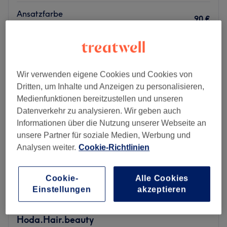
Ansatzfarbe
90 €
45 Min.
Schnellansicht Saloninfos
Montag
Geschlossen
Wir verwenden eigene Cookies und Cookies von
Dienstag
09:00
–
19:00
Dritten, um Inhalte und Anzeigen zu personalisieren,
Mittwoch
09:00
–
19:00
Medienfunktionen bereitzustellen und unseren
Donnerstag
09:00
–
19:00
Datenverkehr zu analysieren. Wir geben auch
Freitag
09:00
–
19:00
Informationen über die Nutzung unserer Webseite an
Samstag
09:00
–
16:00
unsere Partner für soziale Medien, Werbung und
Sonntag
Geschlossen
Analysen weiter.
Cookie-Richtlinien
Bist du auf der Suche nach einem Friseursalon, bei dem
man etwas vom Friseurhandwerk versteht und mit viel
Cookie-
Alle Cookies
Liebe und Leidenschaft arbeitet? Dann bist du bei Studio
Einstellungen
akzeptieren
Hammermeister in der Frankfurter Gartenstraße 92, nur
unweit vom Schweizer Platz entfernt, genau richtig.
Hoda.Hair.beauty
Überzeuge dich am besten selbst und buche deinen