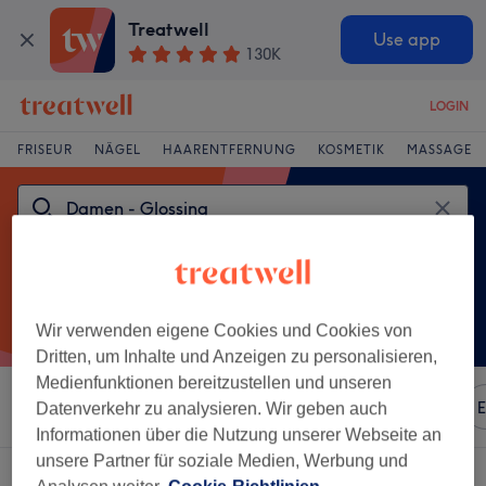
Treatwell
Use app
130K
LOGIN
FRISEUR
NÄGEL
HAARENTFERNUNG
KOSMETIK
MASSAGE
Wir verwenden eigene Cookies und Cookies von
Dritten, um Inhalte und Anzeigen zu personalisieren,
Medienfunktionen bereitzustellen und unseren
Sortieren nach
Beliebiger Preis
Marken
Salons
E
Datenverkehr zu analysieren. Wir geben auch
Informationen über die Nutzung unserer Webseite an
unsere Partner für soziale Medien, Werbung und
Ein Salon, der anbietet:
damen - glossing in Hanau