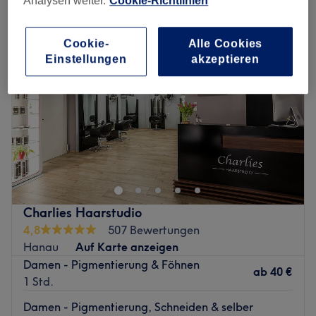
Analysen weiter.
Cookie-Richtlinien
Cookie-
Alle Cookies
Einstellungen
akzeptieren
Charlies Haarstudio
4,8
507 Bewertungen
Hanau
Auf Karte anzeigen
Damen - Pigmentierung & Föhnen
ab
40 €
1 Std.
Damen - Pigmentierung, Schneiden & selber