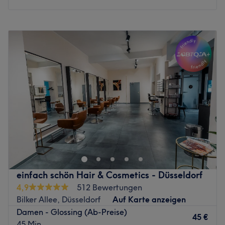
auch rundum wohlfühlen.
Buchen Sie jetzt Ihren Termin online und lassen Sie sich in
Montag
09:00
–
15:00
der Georgios Isaak Hairlounge verwöhnen – Ihr neues
Dienstag
09:00
–
15:00
Lieblingsgefühl für Haare und Stil erwartet Sie. Wir
Mittwoch
09:00
–
15:00
freuen uns, Sie bald bei uns willkommen zu heißen!
Donnerstag
09:00
–
15:00
Zurück zur Salonansicht
Freitag
09:00
–
15:00
Samstag
09:00
–
18:00
Sonntag
Geschlossen
Magnifique Raw Hair & Beauty
in der Düsseldorfer
Altstadt ist Ihre exklusive Adresse für erstklassiges
Hairstyling und professionelles Make-up. Der Salon von
Friseurmeisterin und Make-up-Artistin Regina besticht
durch ein ganz besonderes Konzept: Hier steht die
einfach schön Hair & Cosmetics - Düsseldorf
„Private Single-Client Session“
im Vordergrund. Während
4,9
512 Bewertungen
Ihrer Behandlung gehört die volle Aufmerksamkeit ganz
Bilker Allee, Düsseldorf
Auf Karte anzeigen
Ihnen – für maximale Privatsphäre und eine entspannte
Damen - Glossing (Ab-Preise)
Wohlfühlatmosphäre ohne Hektik.
45 €
45 Min.