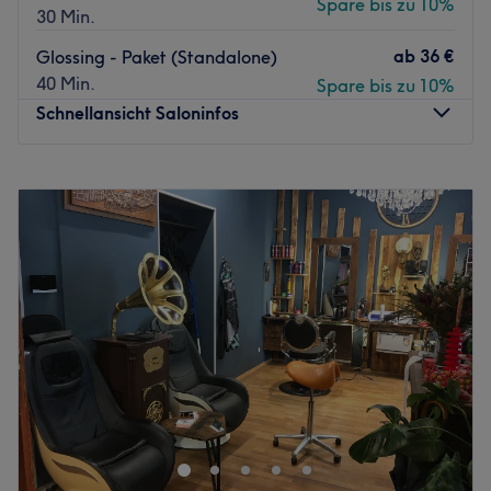
Spare bis zu 10%
30 Min.
ab
36 €
Glossing - Paket (Standalone)
40 Min.
Spare bis zu 10%
Schnellansicht Saloninfos
Montag
09:00
–
19:00
Dienstag
09:00
–
19:00
Mittwoch
09:00
–
19:00
Donnerstag
09:00
–
19:00
Freitag
09:00
–
19:00
Samstag
10:00
–
17:00
Sonntag
Geschlossen
Salon Haarkunst Düsseldorf in Düsseldorf ist ein moderner
Friseursalon, in dem Fürsorge und Komfort im Mittelpunkt
stehen – mit dem Ziel, jedem Kunden einen frischen,
typgerechten Look und ein rundum entspanntes
Wohlfühlerlebnis zu schenken.