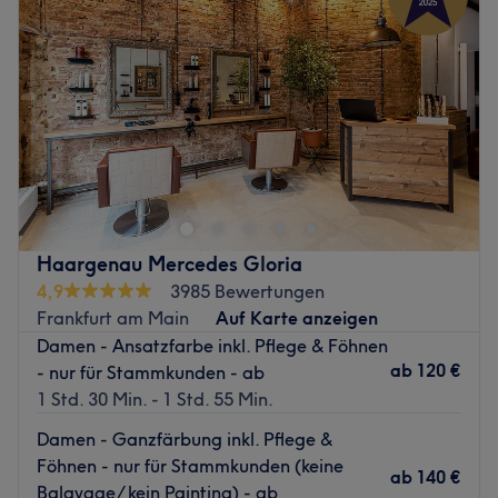
abgerundet.
Donnerstag
10:00
–
19:00
Freitag
10:00
–
19:00
Zurück zur Salonansicht
Samstag
10:00
–
16:00
Sonntag
Geschlossen
Willkommen bei Haarmonie in Frankfurt am Main. Dieser
Friseursalon ist deine top Adresse für erstklassige Stylings
& Haarpflege. In einladender und entspannnder
Atmosphäre kannst du deine Behandlung genießen und
einen Moment vom Alltag abschalten.
Haargenau Mercedes Gloria
Nächste öffentliche Verkehrsmittel:
4,9
3985 Bewertungen
Frankfurt am Main
Auf Karte anzeigen
Direkt gegenüber befindet sich die Haltestelle
Damen - Ansatzfarbe inkl. Pflege & Föhnen
"Rohrbachstraße/Friedberger Landstraße".
ab
120 €
- nur für Stammkunden - ab
Das Team:
1 Std. 30 Min. - 1 Std. 55 Min.
Bei Haarmonie arbeitet ein kleines aber engagiertes
Damen - Ganzfärbung inkl. Pflege &
Team aus Friseurinnen und Stylistinnen, die mit
Föhnen - nur für Stammkunden (keine
Leidenschaft und Perfektion arbeiten, um Deine Wünsche
ab
140 €
Balayage/ kein Painting) - ab