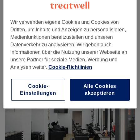
Ansatzfarbe Dunkel / Tönung inkl. Pflege*
ab
60 €
1 Std. 20 Min.
Wir verwenden eigene Cookies und Cookies von
Damen - Farbe/Tönung komplett, inklusive
Dritten, um Inhalte und Anzeigen zu personalisieren,
ab
90 €
Pflege & Föhnen
Medienfunktionen bereitzustellen und unseren
1 Std. 20 Min. - 1 Std. 40 Min.
Datenverkehr zu analysieren. Wir geben auch
Schnellansicht Saloninfos
Informationen über die Nutzung unserer Webseite an
unsere Partner für soziale Medien, Werbung und
Montag
09:00
–
19:00
Analysen weiter.
Cookie-Richtlinien
Dienstag
09:00
–
19:00
Mittwoch
09:00
–
19:00
Cookie-
Alle Cookies
Donnerstag
09:00
–
19:00
Einstellungen
akzeptieren
Freitag
09:00
–
19:00
Samstag
10:00
–
18:00
Sonntag
Geschlossen
Du bist gelangweilt von deinem Haar und wünschst dir
eine Typveränderung? Dann ist SÀSU Friseursalon in