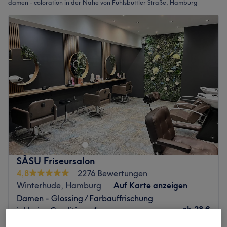
damen - coloration in der Nähe von Fuhlsbüttler Straße, Hamburg
SÀSU Friseursalon
4,8
2276 Bewertungen
Winterhude, Hamburg
Auf Karte anzeigen
Damen - Glossing / Farbauffrischung
ab
28 €
inklusive Conditioner*
25 Min. - 30 Min.