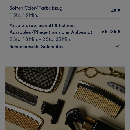
Soften Color/ Farbabzug
45 €
1 Std. 15 Min.
Ansatzfarbe, Schnitt & Föhnen,
ab
135 €
Ausspülen/Pflege (normaler Aufwand)
2 Std. 10 Min. - 2 Std. 35 Min.
Schnellansicht Saloninfos
Montag
Geschlossen
Dienstag
09:00
–
18:00
Mittwoch
09:00
–
18:00
Donnerstag
09:00
–
18:00
Freitag
09:00
–
16:00
Samstag
09:00
–
13:00
Sonntag
Geschlossen
Bei Intercoiffure, La Biosthetique ,Hair & Beauty Salon
erwartet Sie das absolute Salonerlebnis. Der Salon von