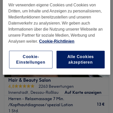
damen - coloration in Innenstadt, Dessau-Roßlau
Wir verwenden eigene Cookies und Cookies von
Dritten, um Inhalte und Anzeigen zu personalisieren,
Medienfunktionen bereitzustellen und unseren
Datenverkehr zu analysieren. Wir geben auch
Informationen über die Nutzung unserer Webseite an
unsere Partner für soziale Medien, Werbung und
Analysen weiter.
Cookie-Richtlinien
Cookie-
Alle Cookies
Einstellungen
akzeptieren
Hair & Beauty Salon
4,8
2263 Bewertungen
Innenstadt, Dessau-Roßlau
Auf Karte anzeigen
Herren - Relaxmassage 7 Min.
13 €
/Kopfhautdiagnose/ spezial Lotion
1 Std.