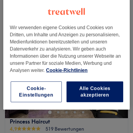
Damen - Ansatzfarbe
34 €
1 Std. 15 Min.
Schnellansicht Saloninfos
Wir verwenden eigene Cookies und Cookies von
Montag
10:00
–
18:00
Dritten, um Inhalte und Anzeigen zu personalisieren,
Dienstag
10:00
–
18:00
Medienfunktionen bereitzustellen und unseren
Mittwoch
10:00
–
18:00
Datenverkehr zu analysieren. Wir geben auch
Donnerstag
10:00
–
18:00
Informationen über die Nutzung unserer Webseite an
Freitag
10:00
–
18:00
unsere Partner für soziale Medien, Werbung und
Samstag
10:00
–
18:00
Analysen weiter.
Cookie-Richtlinien
Sonntag
Geschlossen
Cookie-
Alle Cookies
The Cut – der Haarschnitt, der dich glücklich machen
Einstellungen
akzeptieren
wird. In der Kantstraße mitten im Herzen von Berlin-
Charlottenburg, in der Nähe der Fußgängerzone,
bekommst du garantiert deine Wunschhaarpracht
verpasst. Wenn du möchtest, kannst du dir deinen
Princess Haircut
verbindlichen, persönlichen Wunschtermin völlig
4,9
519 Bewertungen
unkompliziert und schnell mit nur wenigen Klicks online