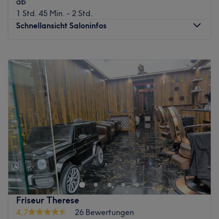
ab
Produkte: Deutsche Produkte, vegane Produkte.
1 Std. 45 Min. - 2 Std.
Extras: Der Salon ist klimatisiert und neben kostenlosem
Schnellansicht Saloninfos
WLAN gibt es kostenfreie Getränke für Kunden.
Zurück zur Salonansicht
Montag
11:00
–
18:00
Dienstag
09:00
–
18:00
Mittwoch
09:00
–
16:00
Donnerstag
09:00
–
18:00
Freitag
09:00
–
18:00
Samstag
09:00
–
16:00
Sonntag
Geschlossen
Kreativ, jung & Blond-Verliebt: Das Team von Haarwerk
by Cenk Auth - Blonde Specialist hat es einfach drauf,
wenn es um individuelle & typgerechte Blondtöne,
Schnitte und mehr geht. Nach Frankfurt und München,
sind sie endlich auch in der Hauptstadt Berlin zu finden:
Friseur Therese
im Herzen Charlottenburg in der Sybelstrasse 10, 10629
4,7
26 Bewertungen
Berlin. Wer sich hier von den stilbewussten Blond-Profis