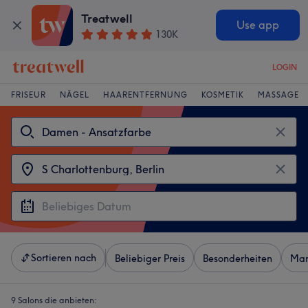
Treatwell
Use app
130K
LOGIN
FRISEUR
NÄGEL
HAARENTFERNUNG
KOSMETIK
MASSAGE
Sortieren nach
Beliebiger Preis
Besonderheiten
Mar
9 Salons die anbieten: