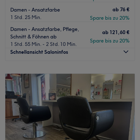
ab
76 €
Damen - Ansatzfarbe
1 Std. 25 Min.
Spare bis zu 20%
Damen - Ansatzfarbe, Pflege,
ab
121,60 €
Schnitt & Föhnen ab
Spare bis zu 20%
1 Std. 55 Min. - 2 Std. 10 Min.
Schnellansicht Saloninfos
Montag
09:00
–
19:00
Dienstag
09:00
–
19:00
Mittwoch
09:00
–
19:00
Donnerstag
09:00
–
19:00
Freitag
09:00
–
19:00
Samstag
09:00
–
17:00
Sonntag
Geschlossen
Lust auf tolle Haarschnitte und moderne Farben? Komm
im Vogue Hair Studio in Leipzig, Zentrum-Südost, vorbei