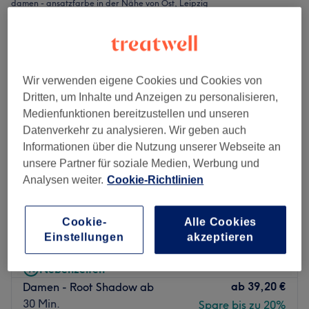
damen - ansatzfarbe in der Nähe von Ost, Leipzig
Wir verwenden eigene Cookies und Cookies von
Dritten, um Inhalte und Anzeigen zu personalisieren,
Medienfunktionen bereitzustellen und unseren
Datenverkehr zu analysieren. Wir geben auch
Informationen über die Nutzung unserer Webseite an
unsere Partner für soziale Medien, Werbung und
Analysen weiter.
Cookie-Richtlinien
Vogue Hair Studio
Cookie-
Alle Cookies
4,8
897 Bewertungen
Einstellungen
akzeptieren
Zentrum-Südost, Leipzig
Auf Karte anzeigen
Nebenzeiten
ab
39,20 €
Damen - Root Shadow ab
30 Min.
Spare bis zu 20%