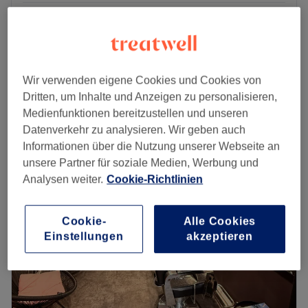
Damen - Ansatzfarbe, Pflege & Schnitt
ab
185 €
1 Std. 45 Min. - 2 Std. 15 Min.
Damen - Ansatzblondierung mit Glossing,
280 €
Pflege & Styling
Wir verwenden eigene Cookies und Cookies von
3 Std.
Dritten, um Inhalte und Anzeigen zu personalisieren,
Schnellansicht Saloninfos
Medienfunktionen bereitzustellen und unseren
Datenverkehr zu analysieren. Wir geben auch
Informationen über die Nutzung unserer Webseite an
Montag
12:00
–
22:00
unsere Partner für soziale Medien, Werbung und
Dienstag
10:00
–
22:00
Analysen weiter.
Cookie-Richtlinien
Mittwoch
Geschlossen
Donnerstag
09:30
–
17:30
Freitag
13:00
–
22:00
Cookie-
Alle Cookies
Samstag
Geschlossen
Einstellungen
akzeptieren
Sonntag
Geschlossen
Schönheit, die deine Persönlichkeit unterstreicht –Ich bin
Evi, Friseurmeisterin mit Leidenschaft für präzise Schnitte,