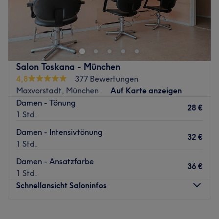
El Corte Hair Lounge ,verstärkt des Team mit Pegah
Zurück zur Salonansicht
Salon Toskana - München
4,8
377 Bewertungen
Maxvorstadt, München
Auf Karte anzeigen
Damen - Tönung
28 €
1 Std.
Damen - Intensivtönung
32 €
1 Std.
Damen - Ansatzfarbe
36 €
1 Std.
Schnellansicht Saloninfos
Montag
Geschlossen