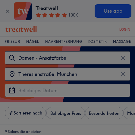
Treatwell
Use app
130K
LOGIN
FRISEUR
NÄGEL
HAARENTFERNUNG
KOSMETIK
MASSAGE
Sortieren nach
Beliebiger Preis
Besonderheiten
Mar
9 Salons die anbieten: