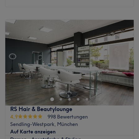
Montag
Geschlossen
Dienstag
10:00
–
19:00
Mittwoch
10:00
–
19:00
Donnerstag
10:00
–
19:00
Freitag
10:00
–
19:00
Samstag
10:00
–
16:00
Sonntag
Geschlossen
Cooler Kurzhaarschnitt oder moderne Beach-Mähne,
lockig oder glatt – der Friseur Salon Haarbinchen in der
Konrad-Celtis-Straße 22 bietet allerlei
Haarveränderungen nach ganz persönlichen Wünschen.
Überzeuge dich selbst und buch deinen ganz
RS Hair & Beautylounge
persönlichen Wunschtermin einfach über Treatwell!
4,9
998 Bewertungen
Sendling-Westpark, München
In dem großen und modern-eingerichteten Salon wirst du
Auf Karte anzeigen
von Inhaberin Bine liebevoll empfangen. Mit ihrem