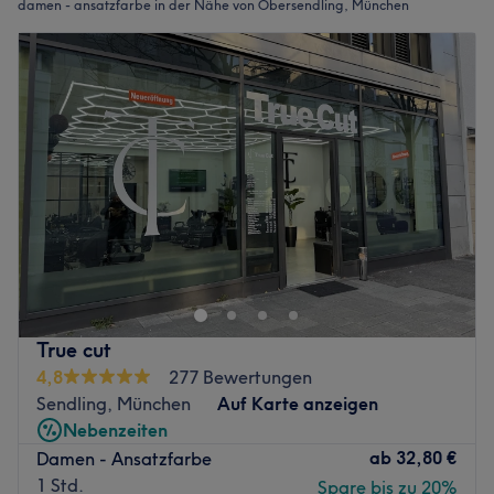
damen - ansatzfarbe in der Nähe von Obersendling, München
True cut
4,8
277 Bewertungen
Sendling, München
Auf Karte anzeigen
Nebenzeiten
ab
32,80 €
Damen - Ansatzfarbe
1 Std.
Spare bis zu 20%