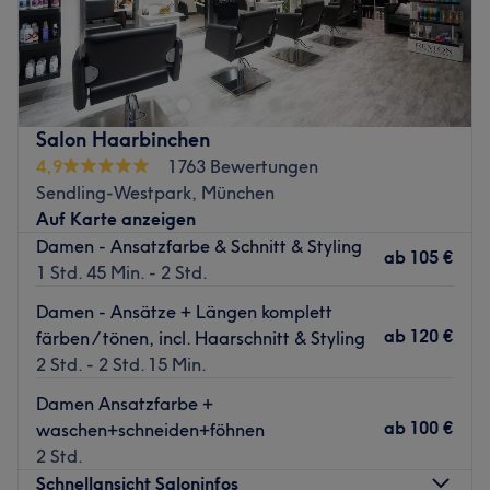
„Individuell - Stilsicher – Ideenreich“ Herzlich willkommen
im Friseursalon - Schneiderei Hairdesign! Mit der
Ambition jedem Kunden ein individuelles, typgerechtes
Styling zu schaffen, dass in Schnitt und Farbe den
eigenen Typ perfekt unterstreicht, arbeitet ein versiertes
Salon Haarbinchen
Team mit Leidenschaft und Feingefühl an Ihren
4,9
1763 Bewertungen
Frisurenwünschen. Hier erwartet Sie ein stilvolles
Sendling-Westpark, München
Ambiente mit viel Licht, klaren Linien und großen
Auf Karte anzeigen
Spiegeln.
Damen - Ansatzfarbe & Schnitt & Styling
ab
105 €
Bei Haarfarben/Strähnen sind Mindestpreisangaben. Wir
1 Std. 45 Min. - 2 Std.
berechnen die Preise je nach Zeitaufwand und
Damen - Ansätze + Längen komplett
Materialverbrauch.
ab
120 €
färben / tönen, incl. Haarschnitt & Styling
Zurück zur Salonansicht
2 Std. - 2 Std. 15 Min.
Damen Ansatzfarbe +
ab
100 €
waschen+schneiden+föhnen
2 Std.
Schnellansicht Saloninfos