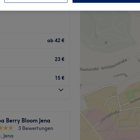
ab
42 €
23 €
15 €
a Berry Bloom Jena
3 Bewertungen
, Jena