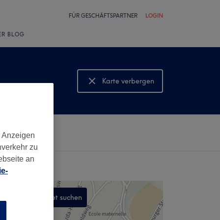
FÜR GESCHÄFTSPARTNER
LOGIN
ER BLOG
Karte verbergen
Karte anzeigen
d Anzeigen
nverkehr zu
ebseite an
e-
In diesem Gebiet suchen
,
n