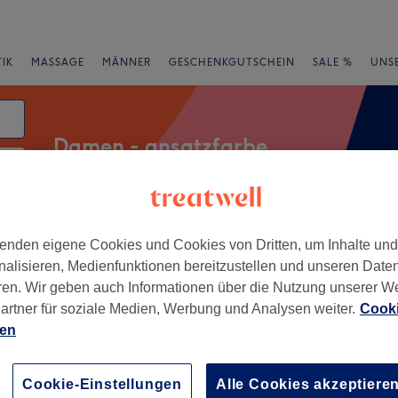
IK
MASSAGE
MÄNNER
GESCHENKGUTSCHEIN
SALE %
UNS
Damen - ansatzfarbe
rheiten
Marken
Salons
Expressangebote
Bewertung
enden eigene Cookies und Cookies von Dritten, um Inhalte un
nalisieren, Medienfunktionen bereitzustellen und unseren Date
ren. Wir geben auch Informationen über die Nutzung unserer W
na
artner für soziale Medien, Werbung und Analysen weiter.
Cooki
ien
+
riseur
2 Bewertungen
−
Cookie-Einstellungen
Alle Cookies akzeptiere
, Jena