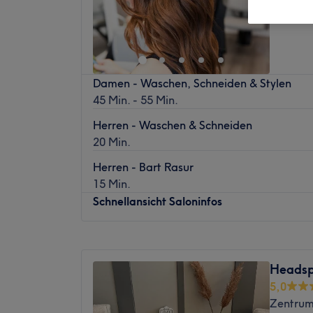
Damen - Waschen, Schneiden & Stylen
45 Min. - 55 Min.
Herren - Waschen & Schneiden
20 Min.
Herren - Bart Rasur
15 Min.
Schnellansicht Saloninfos
Montag
10:00
–
18:00
Dienstag
10:00
–
18:00
Headsp
Mittwoch
10:00
–
18:00
5,0
Donnerstag
10:00
–
18:00
Zentrum
Freitag
10:00
–
18:00