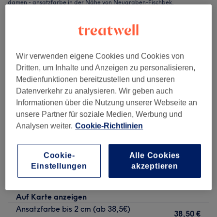
damen - ansatzfarbe in der Nähe von Neugraben-Fischbek,
Hamburg
Wir verwenden eigene Cookies und Cookies von
Dritten, um Inhalte und Anzeigen zu personalisieren,
Medienfunktionen bereitzustellen und unseren
Datenverkehr zu analysieren. Wir geben auch
Informationen über die Nutzung unserer Webseite an
unsere Partner für soziale Medien, Werbung und
Analysen weiter.
Cookie-Richtlinien
Cookie-
Alle Cookies
Meisterwerk Hair Salon
Einstellungen
akzeptieren
4,7
85 Bewertungen
Neu Wulmstorf, Hamburg und Umland
Auf Karte anzeigen
Ansatzfarbe bis 2 cm (ab 38,5€)
38,50 €