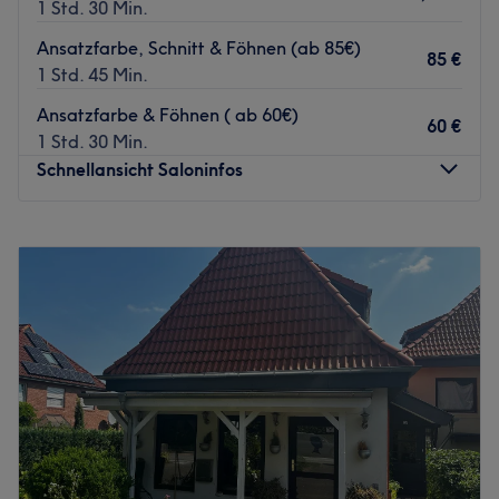
1 Std. 30 Min.
Ansatzfarbe, Schnitt & Föhnen (ab 85€)
85 €
1 Std. 45 Min.
Ansatzfarbe & Föhnen ( ab 60€)
60 €
1 Std. 30 Min.
Schnellansicht Saloninfos
Montag
09:00
–
19:00
Dienstag
09:00
–
19:00
Mittwoch
09:00
–
19:00
Donnerstag
09:00
–
19:00
Freitag
09:00
–
19:00
Samstag
09:00
–
17:00
Sonntag
Geschlossen
Zoom Hair Salon – Dein Friseurerlebnis in Neu Wulmstorf
✂️