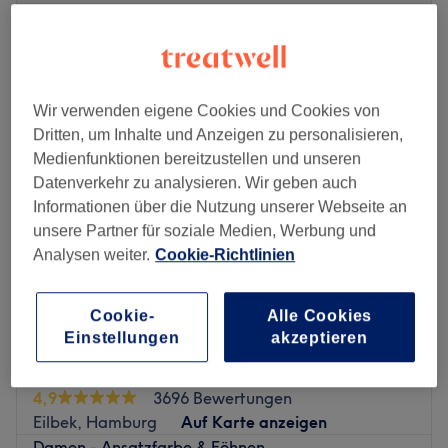
Schnellansicht Saloninfos
Montag
09:00
–
20:00
Dienstag
09:00
–
20:00
Wir verwenden eigene Cookies und Cookies von
Mittwoch
09:00
–
20:00
Dritten, um Inhalte und Anzeigen zu personalisieren,
Donnerstag
09:00
–
20:00
Medienfunktionen bereitzustellen und unseren
Freitag
09:00
–
20:00
Datenverkehr zu analysieren. Wir geben auch
Samstag
09:00
–
20:00
Informationen über die Nutzung unserer Webseite an
Sonntag
Geschlossen
unsere Partner für soziale Medien, Werbung und
Analysen weiter.
Cookie-Richtlinien
Lust auf einen erstklassigen Haarschnitt oder einen
anspruchsvollen Balayage-Look, der deine natürliche
Schönheit unterstreicht? Dann komm bei One Cut in
Cookie-
Alle Cookies
Hamburg vorbei und lass dich von dem zauberhaften und
Einstellungen
akzeptieren
breitgefächerten Angebot rund um das Thema Schnitte,
Friseur Brigitta Prox
Colorationen und Haarpflege überzeugen.
4,9
3696 Bewertungen
Nächste öffentliche Verkehrsmittel:
Eilbek, Hamburg
Auf Karte anzeigen
Die Haltestelle Barmbek befindet sich nur 3 Gehminuten
Damen - Ansatzfarbe & Föhnen