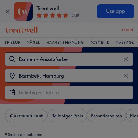
Treatwell
Use app
130K
LOGIN
FRISEUR
NÄGEL
HAARENTFERNUNG
KOSMETIK
MASSAGE
Sortieren nach
Beliebiger Preis
Besonderheiten
Mar
9 Salons die anbieten: