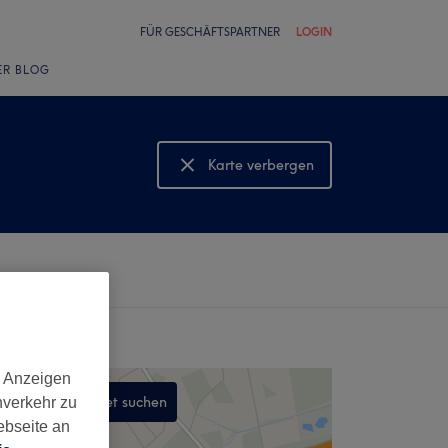
FÜR GESCHÄFTSPARTNER
LOGIN
ER BLOG
Karte verbergen
Karte anzeigen
d Anzeigen
In diesem Gebiet suchen
nverkehr zu
ebseite an
,