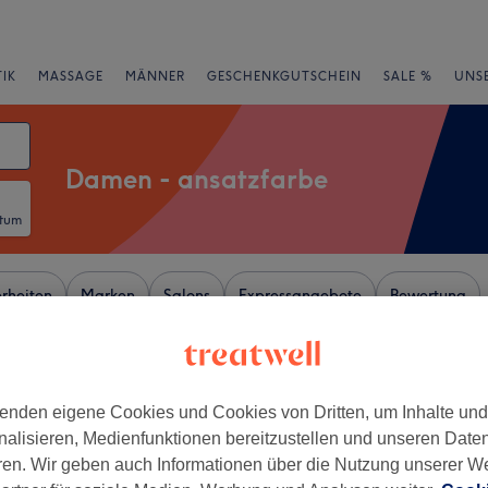
IK
MASSAGE
MÄNNER
GESCHENKGUTSCHEIN
SALE %
UNS
Damen - ansatzfarbe
atum
rheiten
Marken
Salons
Expressangebote
Bewertung
r Nähe von Hafen, Dortmund
enden eigene Cookies und Cookies von Dritten, um Inhalte un
+
salon Medis
nalisieren, Medienfunktionen bereitzustellen und unseren Date
160 Bewertungen
−
ren. Wir geben auch Informationen über die Nutzung unserer W
ortmund