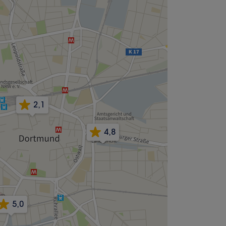
2,1
4,8
5,0