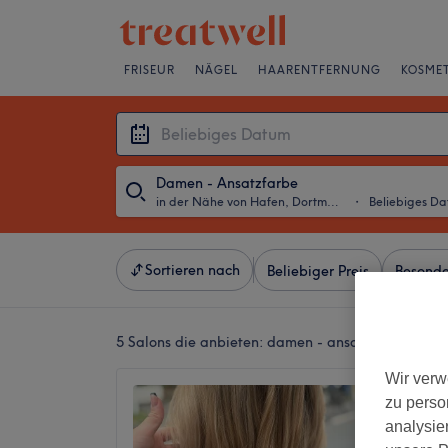
FRISEUR
NÄGEL
HAARENTFERNUNG
KOSMET
Damen - Ansatzfarbe
in der Nähe von Hafen, Dortmund
・
Beliebiges D
Sortieren nach
Beliebiger Preis
Besonde
5 Salons die anbieten:
damen - ansatzfarbe in de
Wir verw
Friseur
zu perso
4,7
analysie
City, D