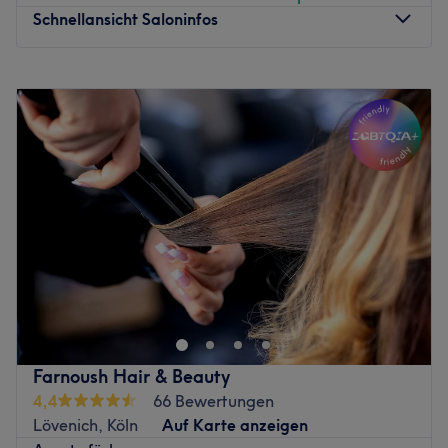
Schnellansicht Saloninfos
Montag
09:00
–
16:00
Dienstag
09:00
–
16:00
Mittwoch
09:00
–
16:00
Donnerstag
09:00
–
16:00
Freitag
09:00
–
16:00
Samstag
09:00
–
13:00
Sonntag
Geschlossen
Fuchsglanz in Frechen ist ein moderner Beauty-Salon, der
Schönheit, Pflege und Wohlbefinden unter einem Dach
vereint. Ob typgerechte Haarschnitte und Stylings,
individuelle Colorationen, wohltuende
Kosmetikbehandlungen oder professionelle
Farnoush Hair & Beauty
Laserbehandlungen – hier erwartet dich ein vielseitiges
4,4
66 Bewertungen
Angebot, das auf deine persönlichen Wünsche
Lövenich, Köln
Auf Karte anzeigen
abgestimmt wird. In stilvollem Ambiente und mit viel