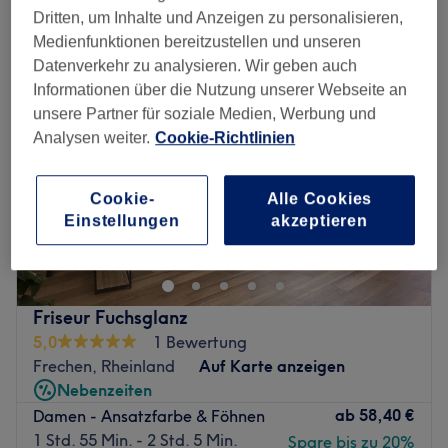
damen - ansatzfarbe in der Nähe von Frechen, Rheinland
Dritten, um Inhalte und Anzeigen zu personalisieren,
Medienfunktionen bereitzustellen und unseren
NEU
Datenverkehr zu analysieren. Wir geben auch
Informationen über die Nutzung unserer Webseite an
unsere Partner für soziale Medien, Werbung und
Analysen weiter.
Cookie-Richtlinien
Cookie-
Alle Cookies
Einstellungen
akzeptieren
Friseur Fuchsglanz
5,0
1 Bewertung
Frechen, Rheinland
Auf Karte anzeigen
Nebenzeiten
ab
58,40 €
Damen - Ansatzfarbe & Föhnen
1 Std. 55 Min. - 2 Std. 5 Min.
Spare bis zu 20%