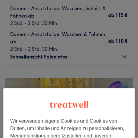
Damen - Ansatzfarbe, Waschen, Schnitt &
ab
115 €
Föhnen ab
2 Std. - 2 Std. 30 Min.
Damen - Ansatzfarbe, Waschen & Föhnen
ab
110 €
ab
2 Std. - 2 Std. 30 Min.
Schnellansicht Saloninfos
Montag
Geschlossen
Dienstag
10:00
–
19:00
Mittwoch
10:00
–
19:00
Donnerstag
10:00
–
19:00
Freitag
10:00
–
19:00
Samstag
10:00
–
16:00
Sonntag
Geschlossen
Wir verwenden eigene Cookies und Cookies von
Dritten, um Inhalte und Anzeigen zu personalisieren,
Willkommen bei Haarmonie in Frankfurt am Main. Dieser
Medienfunktionen bereitzustellen und unseren