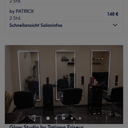
2 Std.
Das Team:
by PATRICK
Inhaber Dino ist ein Experte auf dem Gebiet Haarschnitte
148 €
2 Std.
sowie Colorationen und bildet sich regelmäßig weiter.
Schnellansicht Saloninfos
Hier wird neben Deutsch und Englisch auch Russisch
gesprochen.
Montag
Geschlossen
Was uns an dem Salon gefällt:
Dienstag
10:00
–
18:30
Atmosphäre: Modern, angenehm, professionell.
Mittwoch
10:00
–
20:00
Expertise: Haarschnitte und Colorationen.
Donnerstag
10:00
–
18:30
Produkte und Produktmarken: Hochwertige Produkte.
Freitag
10:00
–
20:00
Extras: Haustiere erlaubt.
Samstag
09:00
–
17:00
Zurück zur Salonansicht
Sonntag
Geschlossen
Schönes, gesundes, glänzendes Haar ist die Grundlage
für Lebensqualität und Wohlbefinden. In der
Schwanenstraße 2 in Frankfurt Ostend findet das Team
vom Friseursalon PATRICK RÖHRIG HAIR & BEAUTY SPA
basierend auf einer individuellen, ausführlichen Beratung
Glow Studio by Tatiana Friseur