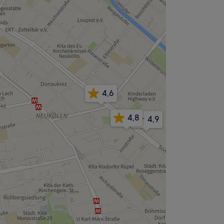
4,6
4,8
4,9