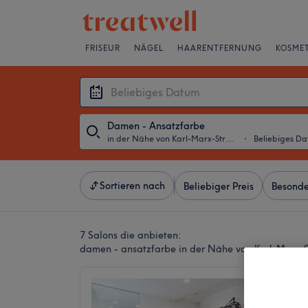
FRISEUR
NÄGEL
HAARENTFERNUNG
KOSMET
Damen - Ansatzfarbe
in der Nähe von Karl-Marx-Straße, Berlin
・
Beliebiges D
Sortieren nach
Beliebiger Preis
Besonde
7 Salons die anbieten:
damen - ansatzfarbe in der Nähe von Karl-Marx-St
Salon 
4,6