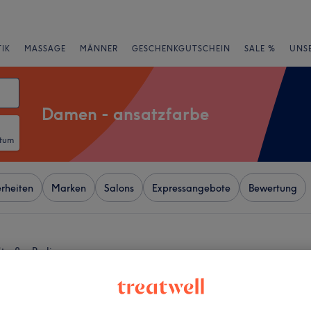
IK
MASSAGE
MÄNNER
GESCHENKGUTSCHEIN
SALE %
UNS
Damen - ansatzfarbe
atum
rheiten
Marken
Salons
Expressangebote
Bewertung
raße, Berlin
+
Almira
455 Bewertungen
−