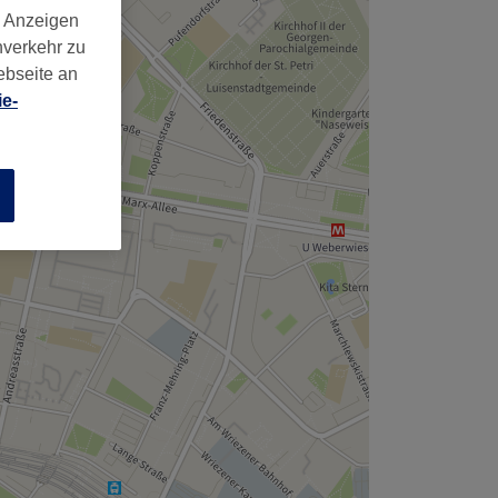
,
d Anzeigen
nverkehr zu
ebseite an
e-
n