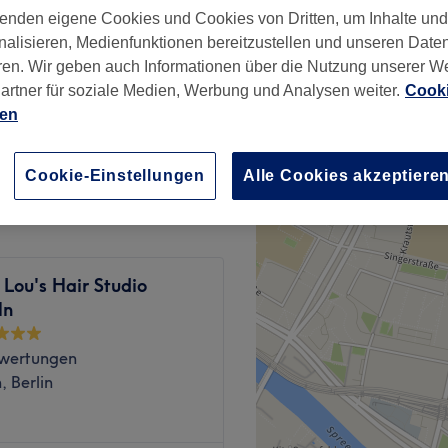
, Berlin
enden eigene Cookies und Cookies von Dritten, um Inhalte un
nalisieren, Medienfunktionen bereitzustellen und unseren Date
ren. Wir geben auch Informationen über die Nutzung unserer W
artner für soziale Medien, Werbung und Analysen weiter.
Cooki
ien
40 €
Cookie-Einstellungen
Alle Cookies akzeptiere
Lou's Hair Studio
ln
wertungen
, Berlin
 eine kleine Veränderung