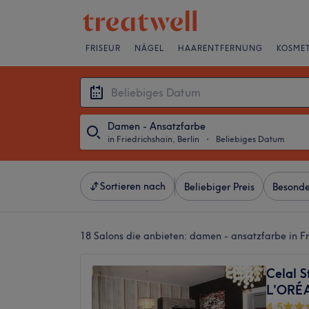
FRISEUR
NÄGEL
HAARENTFERNUNG
KOSMET
Damen - Ansatzfarbe
in Friedrichshain, Berlin
・
Beliebiges Datum
Sortieren nach
Beliebiger Preis
Besonde
18 Salons die anbieten:
damen - ansatzfarbe in Fri
Celal S
L'ORÉA
4,5