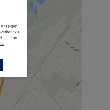
d Anzeigen
nverkehr zu
ebseite an
e-
n