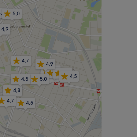
4,8
5,0
4,9
4,7
4,9
4,7
4,9
4,7
5,0
4,5
4,5
5,0
4,8
4,7
4,5