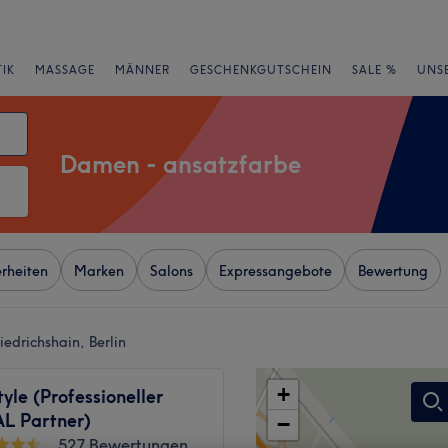
IK
MASSAGE
MÄNNER
GESCHENKGUTSCHEIN
SALE %
UNS
Damen - ansatzfarbe
rheiten
Marken
Salons
Expressangebote
Bewertung
edrichshain, Berlin
+
tyle (Professioneller
L Partner)
−
527 Bewertungen