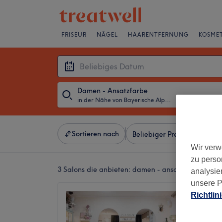
FRISEUR
NÄGEL
HAARENTFERNUNG
KOSMET
Damen - Ansatzfarbe
in der Nähe von Bayerische Alpen
・
Beliebiges D
Sortieren nach
Beliebiger Preis
Besonde
Wir verw
zu perso
3 Salons die anbieten:
damen - ansatzfarbe in de
analysie
unsere P
Richtlin
Locken
5,0
Lindau,