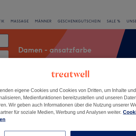
IK
MASSAGE
MÄNNER
GESCHENKGUTSCHEIN
SALE %
UNS
Damen - ansatzfarbe
atum
rheiten
Marken
Salons
Expressangebote
Bewertung
enden eigene Cookies und Cookies von Dritten, um Inhalte un
nalisieren, Medienfunktionen bereitzustellen und unseren Date
r Nähe von Bayerische Alpen
ren. Wir geben auch Informationen über die Nutzung unserer W
artner für soziale Medien, Werbung und Analysen weiter.
Cooki
+
ien
fee
43 Bewertungen
−
 Bayerische Alpen