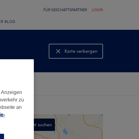
FÜR GESCHÄFTSPARTNER
LOGIN
ER BLOG
Karte verbergen
Karte anzeigen
d Anzeigen
nverkehr zu
ebseite an
e-
In diesem Gebiet suchen
,