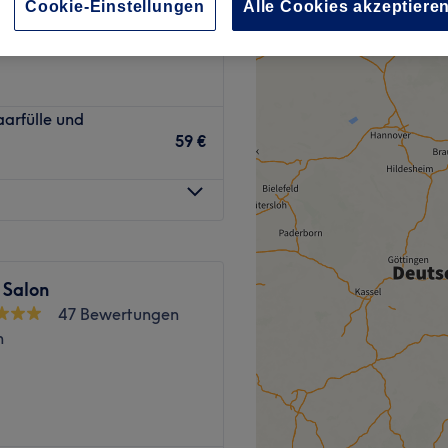
Cookie-Einstellungen
Alle Cookies akzeptiere
arfülle und
59 €
Salon
47 Bewertungen
n
 Friseurerlebnis, das ganz