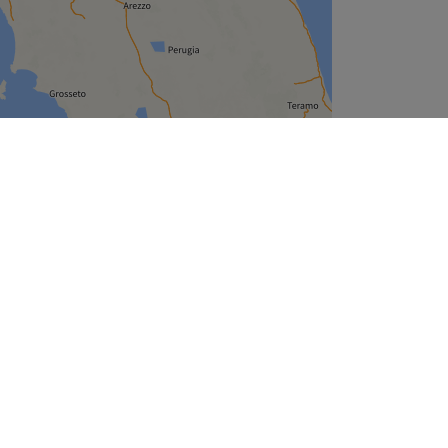
Leaflet
| ©
OpenStreetMap
contributors
Unternehmen
Über uns
Jobs