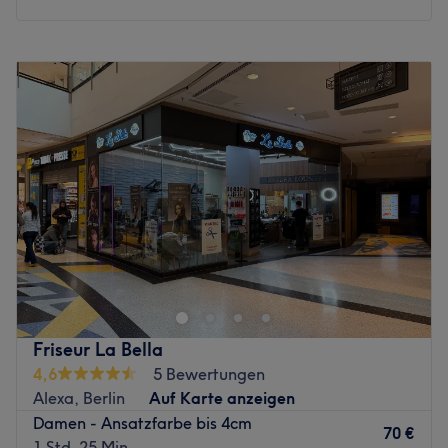
Wimpern-Extensions. Von 1:1-Technik, 3D bis hin zur 5D-
Technik für den besonders extravaganten Look, das Team
Montag
Geschlossen
beherrscht jede gewünschte Methode perfekt. Fade Haut
Dienstag
12:00
–
17:00
war gestern – mit den angebotenen
Mittwoch
12:00
–
17:00
Gesichtsbehandlungen inklusive Massage und wahlweise
Donnerstag
12:00
–
17:00
tiefpflegender Maske wird jeder müder Haut ein
Freitag
Geschlossen
entspanntes, frisches Aussehen zurück verliehen.
Samstag
Geschlossen
Sonntag
Geschlossen
Worauf wartest Du noch? Buche Deinen persönlichen
Wunschtermin bequem und einfach online! Das Team von
Be a Diva Concept Store in der Steinstraße 4 in Berlin-
NC Hairlounge freut sich auf Dich!
Mitte ist Friseur, Make-Up Lounge, Styling Beratung und
Zurück zur Salonansicht
Mode Label in einem! Bekomm auch du deinen
persönlichen WOW-Moment und buche deinen
persönlichen Termin ganz einfach mit Treatwell!
Friseur La Bella
4,6
5 Bewertungen
Inhaberin Michèle ist gelernte Maskenbildnerin und
Alexa, Berlin
Auf Karte anzeigen
arbeitet seit über 30 Jahren zuerst am Theater und seit 20
Damen - Ansatzfarbe bis 4cm
Jahren beim Film. Dort ist sie als Lead-Make-Up-Designer
70 €
1 Std. 25 Min.