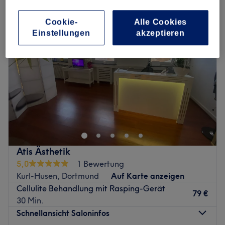
Cookie-
Alle Cookies
Einstellungen
akzeptieren
Atis Ästhetik
5,0
1 Bewertung
Kurl-Husen, Dortmund
Auf Karte anzeigen
Cellulite Behandlung mit Rasping-Gerät
79 €
30 Min.
Schnellansicht Saloninfos