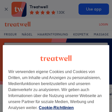
Treatwell
Use app
130K
LOGIN
FRISEUR
NÄGEL
HAARENTFERNUNG
KOSMETIK
MASSAGE
Wir verwenden eigene Cookies und Cookies von
Dritten, um Inhalte und Anzeigen zu personalisieren,
Medienfunktionen bereitzustellen und unseren
Datenverkehr zu analysieren. Wir geben auch
Sortieren nach
Besonderheiten
Salons
Expressange
Informationen über die Nutzung unserer Webseite an
unsere Partner für soziale Medien, Werbung und
Analysen weiter.
Cookie-Richtlinien
Ein Salon, der anbietet:
cellulitebehandlung in Kurl-Husen, Dortmund