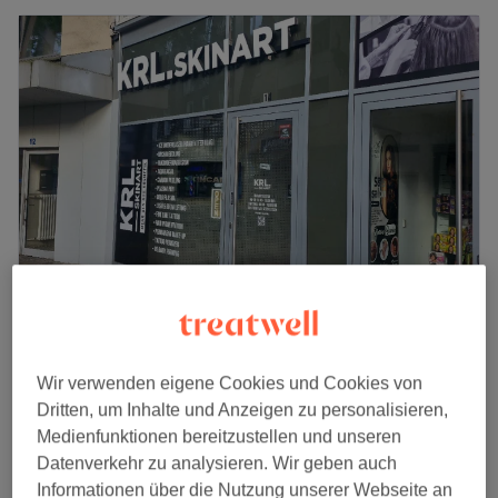
KRL.Skinart mehr als nur Kosmetik
5,0
10 Bewertungen
Wir verwenden eigene Cookies und Cookies von
City, Dortmund
Auf Karte anzeigen
Dritten, um Inhalte und Anzeigen zu personalisieren,
Nebenzeiten
Medienfunktionen bereitzustellen und unseren
ab
63,20 €
G5 Body Forming
Datenverkehr zu analysieren. Wir geben auch
1 Std.
Spare bis zu 20%
Informationen über die Nutzung unserer Webseite an