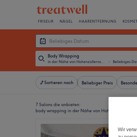
FRISEUR
NÄGEL
HAARENTFERNUNG
KOSMET
Body Wrapping
in der Nähe von Hohenzollernstraße, München
・
Beliebiges D
Sortieren nach
Beliebiger Preis
Besonde
7 Salons die anbieten:
body wrapping in der Nähe von Hohenzollernstr
BioHai
Wir verw
Cosmeti
zu perso