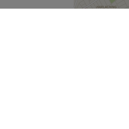
nnend.
ramme zum Abnehmen,
 Augen- und
hhaltige Produkte aus der
erkehrsmitteln zu erreichen.
chen und Umland
>
Zurück zur Salonansicht
raße
ecke
Geschäftspartner
ment Guide
Partner werden
Blog
Treatwell Connect Help Center
ell Geschenkgutschein
Treatwell Pro Help Center
etter Anmeldung