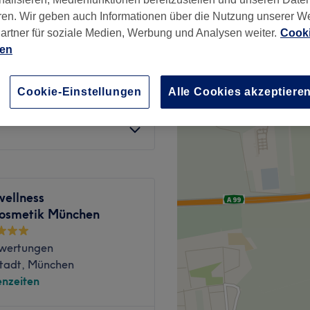
ren. Wir geben auch Informationen über die Nutzung unserer W
wertungen
artner für soziale Medien, Werbung und Analysen weiter.
Cooki
straße, München
ien
Cookie-Einstellungen
Alle Cookies akzeptiere
95 €
wellness
osmetik München
wertungen
tadt, München
nzeiten
ch. BioHairSpa & derma