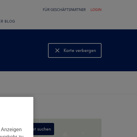
FÜR GESCHÄFTSPARTNER
LOGIN
ER BLOG
Karte verbergen
Karte anzeigen
In diesem Gebiet suchen
d Anzeigen
nverkehr zu