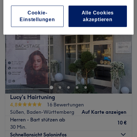
bart trimmen & rasieren in Süßen, Baden-Württemberg
Cookie-
Alle Cookies
Einstellungen
akzeptieren
Lucy's Hairtuning
4,8
16 Bewertungen
Süßen, Baden-Württemberg
Auf Karte anzeigen
Herren - Bart stützen ab
10 €
30 Min.
Schnellansicht Saloninfos