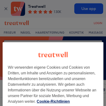
Treatwell
Use app
130K
LOGIN
FRISEUR
NÄGEL
HAARENTFERNUNG
KOSMETIK
MASSAGE
Wir verwenden eigene Cookies und Cookies von
Dritten, um Inhalte und Anzeigen zu personalisieren,
Medienfunktionen bereitzustellen und unseren
Datenverkehr zu analysieren. Wir geben auch
Sortieren nach
Salons
Expressangebote
Bewertung
Informationen über die Nutzung unserer Webseite an
unsere Partner für soziale Medien, Werbung und
Analysen weiter.
Cookie-Richtlinien
Ein Salon, der anbietet: