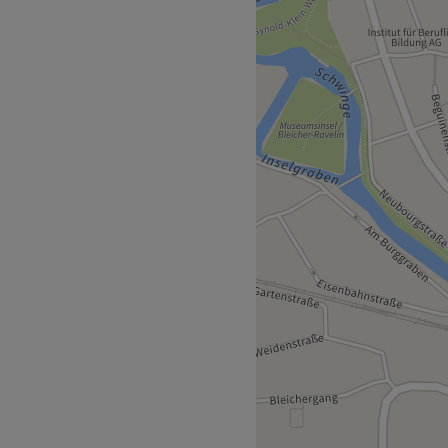
die gesamte Bandbreite des
ärbetechnik und Dauerwelle
m Begrüßungsgetränk
en Rest kümmern.
egt nur zwei Gehminuten vom
scht sein Handwerk wie im
eine Wünsche. Hier wird
gesprochen.
ationen, Bartpflege.