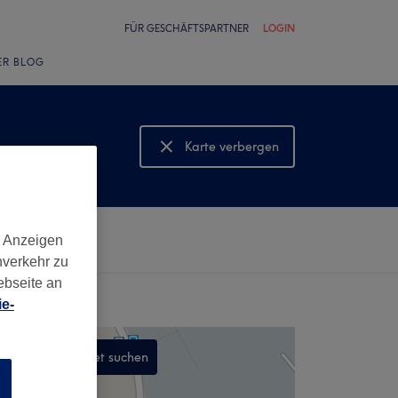
FÜR GESCHÄFTSPARTNER
LOGIN
ER BLOG
Karte verbergen
Karte anzeigen
d Anzeigen
nverkehr zu
ebseite an
e-
In diesem Gebiet suchen
n
,