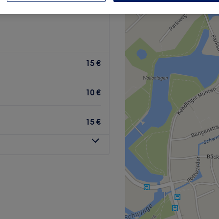
15 €
10 €
15 €