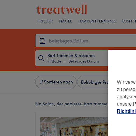
FRISEUR
NÄGEL
HAARENTFERNUNG
KOSMET
Bart trimmen & rasieren
in Stade
・
Beliebiges Datum
Sortieren nach
Wir verw
Beliebiger Preis
Besonde
zu perso
analysie
Ein Salon, der anbietet:
bart trimmen & rasieren i
unsere P
Richtlin
Kamm &
4,4
Stade