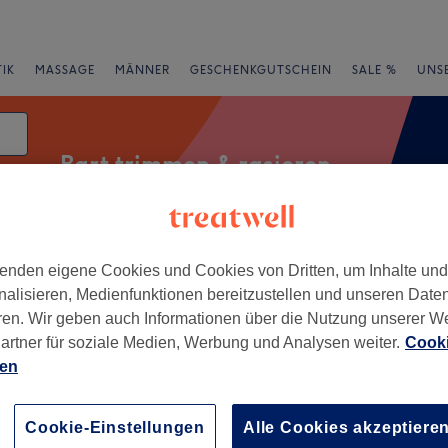
IK
MASSAGE
MÄNNER
GESCHENKGUTSCHEIN
SALE %
UNS
Bart trimmen & rasieren
enden eigene Cookies und Cookies von Dritten, um Inhalte un
rheiten
Marken
Salons
Expressangebote
Bewertung
nalisieren, Medienfunktionen bereitzustellen und unseren Date
ren. Wir geben auch Informationen über die Nutzung unserer W
n Stade
artner für soziale Medien, Werbung und Analysen weiter.
Cooki
ien
+
 Schere Stade
20 Bewertungen
−
Cookie-Einstellungen
Alle Cookies akzeptiere