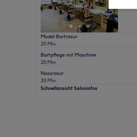
Model Bartrasur
20 Min.
Bartpflege mit Maschine
20 Min.
Nassrasur
20 Min.
Schnellansicht Saloninfos
Montag
09:00
–
19:00
Dienstag
09:00
–
19:00
Mittwoch
09:00
–
19:00
Donnerstag
09:00
–
19:00
Freitag
09:00
–
19:00