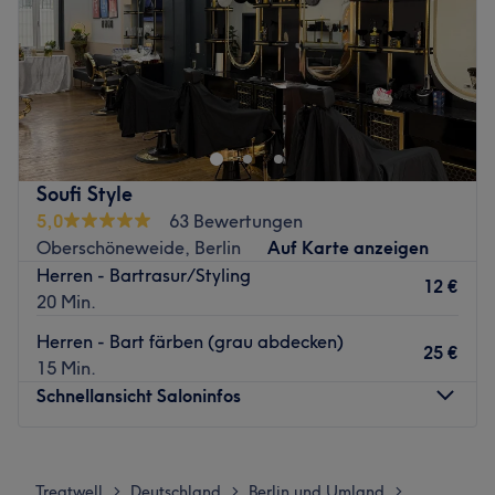
Sonntag
Geschlossen
Willkommen in unserem Salon, dein Ort für Schönheit,
Entspannung und ein gutes Gefühl
Zurück zur Salonansicht
Soufi Style
5,0
63 Bewertungen
Oberschöneweide, Berlin
Auf Karte anzeigen
Herren - Bartrasur/Styling
12 €
20 Min.
Herren - Bart färben (grau abdecken)
25 €
15 Min.
Schnellansicht Saloninfos
Montag
09:00
–
19:00
Dienstag
09:00
–
19:00
Treatwell
Deutschland
Berlin und Umland
>
>
>