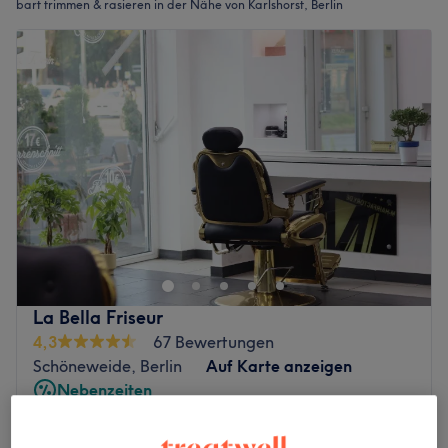
bart trimmen & rasieren in der Nähe von Karlshorst, Berlin
La Bella Friseur
4,3
67 Bewertungen
Schöneweide, Berlin
Auf Karte anzeigen
Nebenzeiten
ab
15,30 €
Herren - Bart trimmen
20 Min.
Spare bis zu 15%