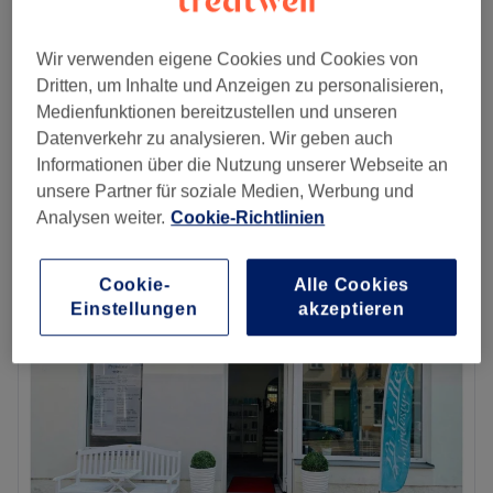
ab
15,30 €
Herren - Rasur
Wir verwenden eigene Cookies und Cookies von
20 Min.
Spare bis zu 15%
Dritten, um Inhalte und Anzeigen zu personalisieren,
Herren - Vollbart in Form
Medienfunktionen bereitzustellen und unseren
ab
18,70 €
schneiden
Datenverkehr zu analysieren. Wir geben auch
Spare bis zu 15%
30 Min.
Informationen über die Nutzung unserer Webseite an
Schnellansicht Saloninfos
unsere Partner für soziale Medien, Werbung und
Analysen weiter.
Cookie-Richtlinien
Montag
09:00
–
19:00
Dienstag
09:00
–
19:00
Cookie-
Alle Cookies
Mittwoch
09:00
–
19:00
Einstellungen
akzeptieren
Donnerstag
09:00
–
19:00
Freitag
09:00
–
19:00
Samstag
09:00
–
15:00
Sonntag
Geschlossen
Lust auf tolle Haarschnitte und moderne Farben? Komm
im Salon La Bella Friseur in Berlin vorbei und suche dir