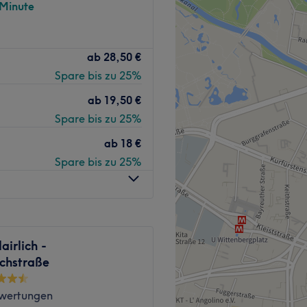
n, gleich den nächsten
 Minute
n deiner Nähe? Dann ist der
Zurück zur Salonansicht
ab
28,50 €
wie für dich gemacht. Hier
Spare bis zu 25%
unschfrisur wird mit
ab
19,50 €
Spare bis zu 25%
ushaltestelle Richard von
ab
18 €
Spare bis zu 25%
Erfahrung ein Auge für den
er wird Deutsch, Englisch und
airlich -
schstraße
inladend.
rationen, Rasur.
wertungen
 gut mit den Öffis zu