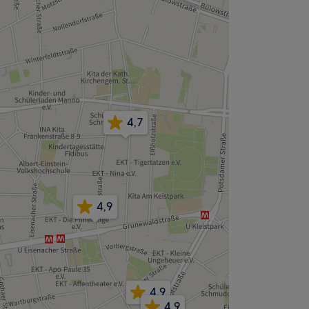
4,7
4,9
4,9
4,9