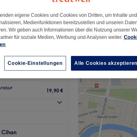
rg, Berlin
enden eigene Cookies und Cookies von Dritten, um Inhalte un
nalisieren, Medienfunktionen bereitzustellen und unseren Date
ren. Wir geben auch Informationen über die Nutzung unserer W
artner für soziale Medien, Werbung und Analysen weiter.
Cooki
aschen, Schneiden &
ien
59,90 €
70 €
Cookie-Einstellungen
Alle Cookies akzeptiere
44,90 €
. Bartrasur
49 €
srasur
19,90 €
r Cihan