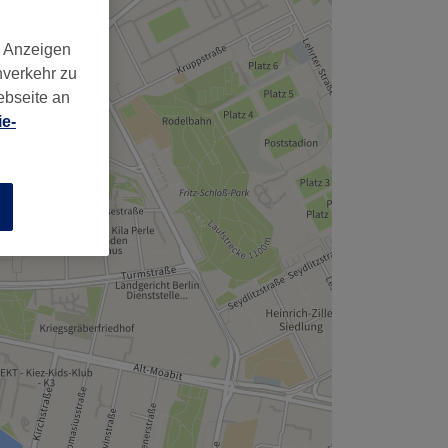
,
d Anzeigen
nverkehr zu
ebseite an
e-
n