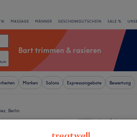
IK
MASSAGE
MÄNNER
GESCHENKGUTSCHEIN
SALE %
UNS
Bart trimmen & rasieren
atum
rheiten
Marken
Salons
Expressangebote
Bewertung
ez, Berlin
+
's Barbershop
744 Bewertungen
−