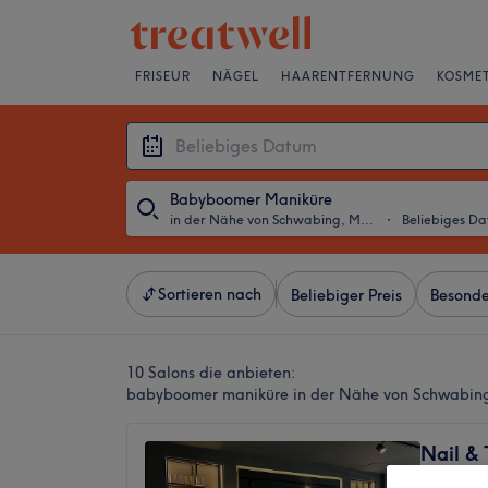
FRISEUR
NÄGEL
HAARENTFERNUNG
KOSMET
Babyboomer Maniküre
in der Nähe von Schwabing, München
・
Beliebiges D
Sortieren nach
Beliebiger Preis
Besonde
10 Salons die anbieten:
babyboomer maniküre in der Nähe von Schwabin
Nail & 
4,8