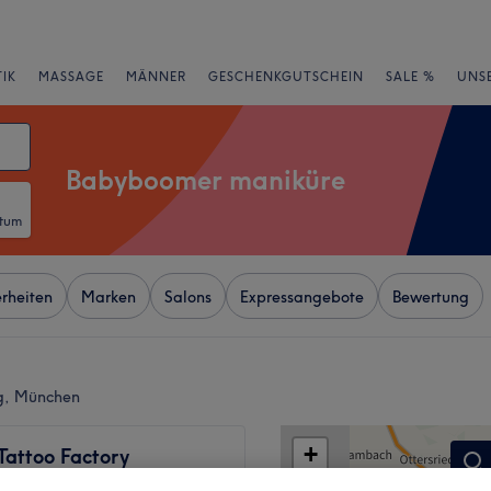
IK
MASSAGE
MÄNNER
GESCHENKGUTSCHEIN
SALE %
UNS
Babyboomer maniküre
atum
rheiten
Marken
Salons
Expressangebote
Bewertung
g, München
+
Tattoo Factory
351 Bewertungen
−