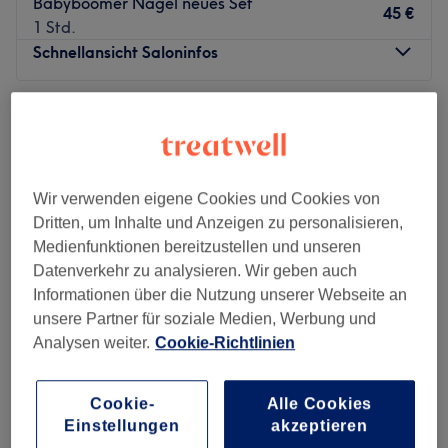
Babyboomer Nägel neues Set
45 €
1 Std.
Schnellansicht Saloninfos
Montag
10:00
–
20:00
Dienstag
10:00
–
20:00
Mittwoch
10:00
–
20:00
Donnerstag
10:00
–
20:00
Wir verwenden eigene Cookies und Cookies von
Freitag
10:00
–
20:00
Dritten, um Inhalte und Anzeigen zu personalisieren,
Samstag
10:00
–
20:00
Medienfunktionen bereitzustellen und unseren
Sonntag
Geschlossen
Datenverkehr zu analysieren. Wir geben auch
Informationen über die Nutzung unserer Webseite an
Ein gepflegtes Äußeres bis in die Fingerspitzen ist für
unsere Partner für soziale Medien, Werbung und
viele ein Muss. Daher schaue im Salon New-Nails in
Analysen weiter.
Cookie-Richtlinien
Hamburg-Wandsbek vorbei und lass dich von
professionellen Leistungen und mit Bedacht
ausgewählten Produkten überzeugen. Hier kannst du dir
Cookie-
Alle Cookies
Godere Beauty Spa
neben pflegenden Behandlungen auch tolle Farben und
Einstellungen
akzeptieren
4,2
115 Bewertungen
Designs für deine Nägel aussuchen!