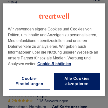
1 Std.
Schnellansicht Saloninfos
Montag
10:00
–
20:00
Dienstag
10:00
–
20:00
Wir verwenden eigene Cookies und Cookies von
Mittwoch
10:00
–
20:00
Dritten, um Inhalte und Anzeigen zu personalisieren,
Donnerstag
10:00
–
20:00
Medienfunktionen bereitzustellen und unseren
Freitag
10:00
–
20:00
Datenverkehr zu analysieren. Wir geben auch
Samstag
10:00
–
20:00
Informationen über die Nutzung unserer Webseite an
Sonntag
Geschlossen
unsere Partner für soziale Medien, Werbung und
Analysen weiter.
Cookie-Richtlinien
Ein gepflegtes Äußeres bis in die Fingerspitzen ist für
viele ein Muss. Daher schaue im Salon New-Nails in
Cookie-
Alle Cookies
Hamburg-Wandsbek vorbei und lass dich von
Einstellungen
akzeptieren
professionellen Leistungen und mit Bedacht
ausgewählten Produkten überzeugen. Hier kannst du dir
Godere Beauty Spa
neben pflegenden Behandlungen auch tolle Farben und
4,2
115 Bewertungen
Designs für deine Nägel aussuchen!
Innenstadt, Hamburg
Auf Karte anzeigen