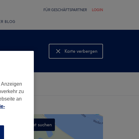
FÜR GESCHÄFTSPARTNER
LOGIN
ER BLOG
Karte verbergen
Karte anzeigen
d Anzeigen
nverkehr zu
ebseite an
e-
In diesem Gebiet suchen
n
,