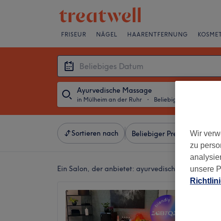
FRISEUR
NÄGEL
HAARENTFERNUNG
KOSMET
Ayurvedische Massage
in Mülheim an der Ruhr
・
Beliebiges Datum
Sortieren nach
Wir verw
Beliebiger Preis
Besonde
zu perso
analysie
Ein Salon, der anbietet:
ayurvedische massage in 
unsere P
Richtlin
naturk
5,0
Saarn, 