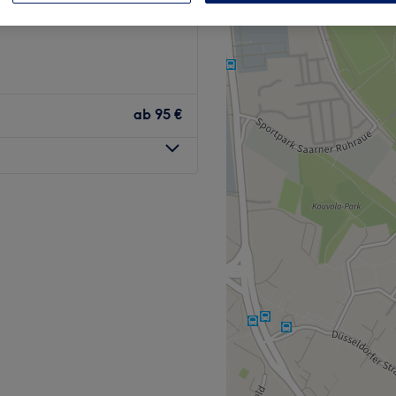
ab
95 €
lheim-Saarn – deinem Ort
In entspannter Atmosphäre