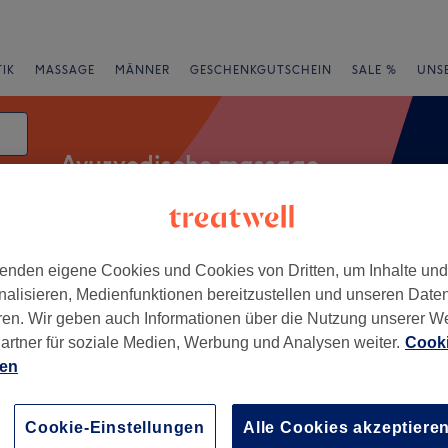
IK
MASSAGE
MÄNNER
GESCHENKGUTSCHEIN
SALE %
UNS
Ayurvedische massage
enden eigene Cookies und Cookies von Dritten, um Inhalte un
rheiten
Salons
Expressangebote
Bewertung
nalisieren, Medienfunktionen bereitzustellen und unseren Date
ren. Wir geben auch Informationen über die Nutzung unserer W
Mülheim an der Ruhr
artner für soziale Medien, Werbung und Analysen weiter.
Cooki
ien
+
raft massage 🌿
4 Bewertungen
−
Cookie-Einstellungen
Alle Cookies akzeptiere
Mülheim