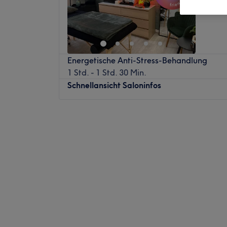
Energetische Anti-Stress-Behandlung
1 Std. - 1 Std. 30 Min.
Schnellansicht Saloninfos
Montag
Geschlossen
Dienstag
Geschlossen
Mittwoch
Geschlossen
Donnerstag
Geschlossen
Freitag
11:00
–
21:00
Samstag
Geschlossen
Sonntag
Geschlossen
Willkommen bei Naturkraft Massage in Mü
für Ruhe, Entspannung und neue Energie. 