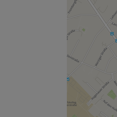
ndividuelle Körper- und
mmen. Jede Behandlung wird
gartig wie du selbst.
 befindet sich nur drei
itiver Körper- und
em ganzheitlichen Ansatz
ach deinen Bedürfnissen – für
den.
ich.
rbeit.
freie Produkte,
e.