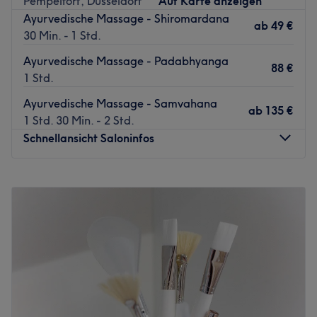
Pempelfort, Düsseldorf
Auf Karte anzeigen
Ayurvedische Massage - Shiromardana
ab
49 €
30 Min. - 1 Std.
Ayurvedische Massage - Padabhyanga
88 €
1 Std.
Ayurvedische Massage - Samvahana
ab
135 €
1 Std. 30 Min. - 2 Std.
Schnellansicht Saloninfos
Montag
09:00
–
20:00
Dienstag
09:00
–
20:00
Mittwoch
09:00
–
20:00
Donnerstag
09:00
–
20:00
Freitag
09:00
–
20:00
Samstag
09:00
–
15:00
Sonntag
10:00
–
15:00
marjuveda – Exklusive Massage & Kosmetik in Düsseldorf-