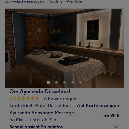
ayurvedische massagen in Nordrhein-Westfalen
Om Ayurveda Düsseldorf
5,0
6 Bewertungen
Graf-Adolf-Platz, Düsseldorf
Auf Karte anzeigen
Ayurveda Abhyanga Massage
ab
90 €
55 Min. - 1 Std. 55 Min.
Schnellansicht Saloninfos