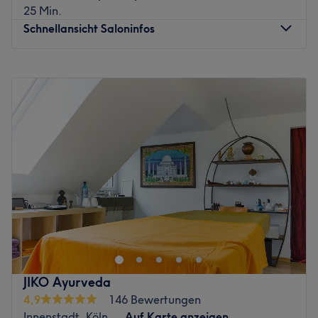
25 Min.
Schnellansicht Saloninfos
Montag
10:00
–
18:00
Dienstag
10:00
–
18:00
Mittwoch
09:30
–
20:00
Donnerstag
09:30
–
18:30
Freitag
09:00
–
20:00
Samstag
10:00
–
20:00
Sonntag
Geschlossen
Hinweis:
Sehr geehrte Kundinnen und Kunden!
Ab sofort sind Ayurvedische Massagen über die
Webseite: www.praxis-purnam.de zu buchen.
JIKO Ayurveda
Neukunden für Sugaring nehme ich nur noch bis zum
4,9
146 Bewertungen
30.08.2026 an. Bitte vereinbare deinen Termin
Innenstadt, Köln
Auf Karte anzeigen