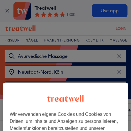
Treatwell
Use app
130K
LOGIN
FRISEUR
NÄGEL
HAARENTFERNUNG
KOSMETIK
MASSAGE
Sortieren nach
Beliebiger Preis
Salons
Expressange
Wir verwenden eigene Cookies und Cookies von
Dritten, um Inhalte und Anzeigen zu personalisieren,
2 Salons die anbieten:
Medienfunktionen bereitzustellen und unseren