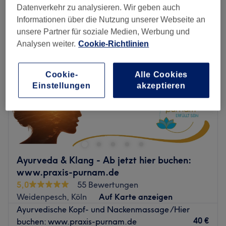
ayurvedische massagen in der Nähe von Neustadt-Nord, Köln
Datenverkehr zu analysieren. Wir geben auch
Informationen über die Nutzung unserer Webseite an
unsere Partner für soziale Medien, Werbung und
Analysen weiter.
Cookie-Richtlinien
Cookie-
Alle Cookies
Einstellungen
akzeptieren
Ayurveda & Klang - Ab jetzt hier buchen:
www.praxis-purnam.de
5,0
55 Bewertungen
Weidenpesch, Köln
Auf Karte anzeigen
Ayurvedische Kopf- und Nackenmassage /Hier
40 €
buchen: www.praxis-purnam.de