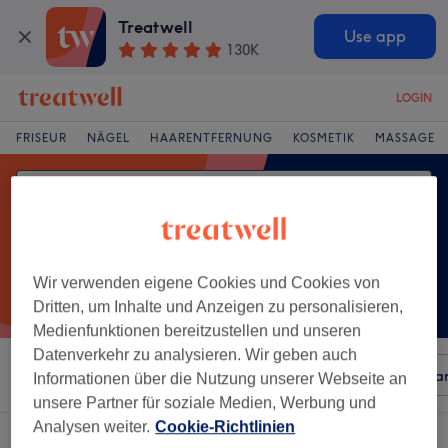
Treatwell
Use app
130K
LOGIN
FRISEUR
NÄGEL
HAARENTFERNUNG
KOSMETIK
MASSAGE
Wir verwenden eigene Cookies und Cookies von
Dritten, um Inhalte und Anzeigen zu personalisieren,
Medienfunktionen bereitzustellen und unseren
Datenverkehr zu analysieren. Wir geben auch
Sortieren nach
Beliebiger Preis
Besonderheiten
Mar
Informationen über die Nutzung unserer Webseite an
unsere Partner für soziale Medien, Werbung und
Analysen weiter.
Cookie-Richtlinien
Ein Salon, der anbietet:
ayurvedische massage in Bad Schönborn