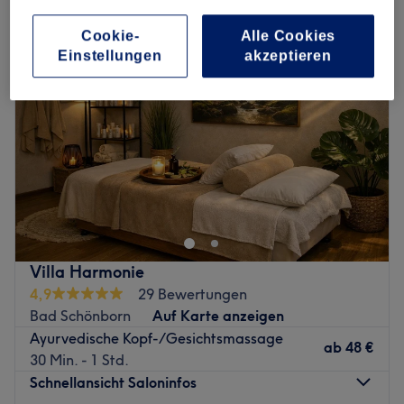
Cookie-
Alle Cookies
Einstellungen
akzeptieren
Villa Harmonie
4,9
29 Bewertungen
Bad Schönborn
Auf Karte anzeigen
Ayurvedische Kopf-/Gesichtsmassage
ab
48 €
30 Min. - 1 Std.
Schnellansicht Saloninfos