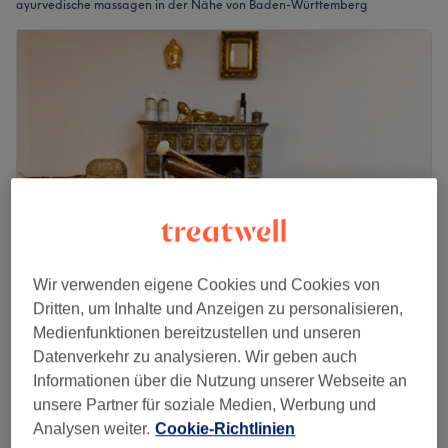
ayurvedische massagen in der Nähe von Baden-Württemberg
Wir verwenden eigene Cookies und Cookies von
Dritten, um Inhalte und Anzeigen zu personalisieren,
WellnessamWald Wohlfühl Wellness_Lounge
Medienfunktionen bereitzustellen und unseren
Weinheim
Datenverkehr zu analysieren. Wir geben auch
5,0
7 Bewertungen
Informationen über die Nutzung unserer Webseite an
Weinheim, Rheinland-Pfalz
Auf Karte anzeigen
unsere Partner für soziale Medien, Werbung und
Ayurveda DELUXE Oriental
179 €
Analysen weiter.
Cookie-Richtlinien
2 Std.